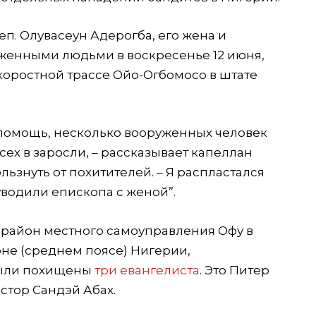
еп. Олувасеун Адерогба, его жена и
женными людьми в воскресенье 12 июня,
коростной трассе Ойо-Огбомосо в штате
помощь, несколько вооруженных человек
сех в заросли, – рассказывает капеллан
льзнуть от похитителей. – Я распластался
уводили епископа с женой”.
 район местного самоуправления Офу в
оне (среднем поясе) Нигерии,
ыли похищены
три евангелиста
. Это Питер
стор Сандэй Абах.