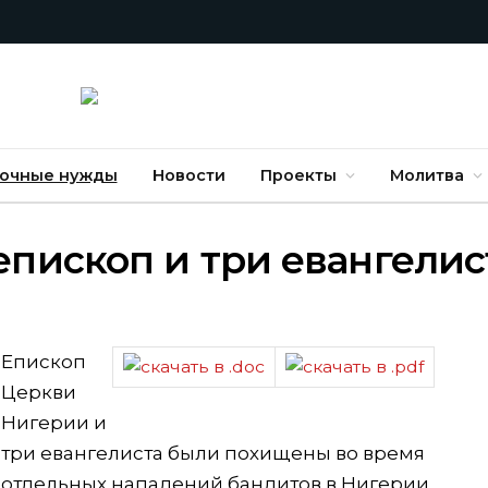
очные нужды
Новости
Проекты
Молитва
пископ и три евангелис
Епископ
Церкви
Нигерии и
три евангелиста были похищены во время
отдельных нападений бандитов в Нигерии.