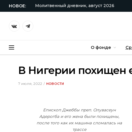
Молитвенный дневник, август 2026
НОВОЕ:
VKontakte
Telegram
О фонде
Ср
В Нигерии похищен е
7 июля, 2022
НОВОСТИ
Епископ Джеббы преп. Олувасеун
Адерогба и его жена были похищены,
после того как их машина сломалась на
трассе