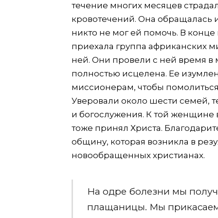
течение многих месяцев страда
кровотечений. Она обращалась и
никто не мог ей помочь. В конце
приехала группа африканских м
ней. Они провели с ней время в 
полностью исцелена. Ее изумле
миссионерам, чтобы помолиться 
Уверовали около шести семей, 
и богослужения. К той женщине в
тоже принял Христа. Благодарите
общину, которая возникла в резу
новообращенных христианах.
На одре болезни мы полу
плащаницы. Мы прикасаемс