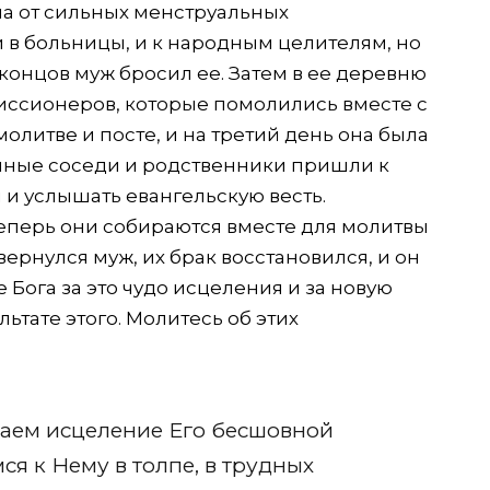
ла от сильных менструальных
 в больницы, и к народным целителям, но
 концов муж бросил ее. Затем в ее деревню
иссионеров, которые помолились вместе с
молитве и посте, и на третий день она была
нные соседи и родственники пришли к
и услышать евангельскую весть.
теперь они собираются вместе для молитвы
ернулся муж, их брак восстановился, и он
 Бога за это чудо исцеления и за новую
льтате этого. Молитесь об этих
чаем исцеление Его бесшовной
я к Нему в толпе, в трудных