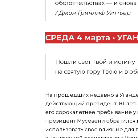
обстоятельствах — и снова
/ Джон Гринлиф Уиттьер
СРЕДА 4 марта • УГ
Пошли свет Твой и истину 
на святую гору Твою и в о
На прошедших недавно в Уганд
действующий президент, 81-летн
его сорокалетнее пребывание у 
президент Мусевени обратился 
использовать свое влияние для 
вызывающей разногласия в Уган