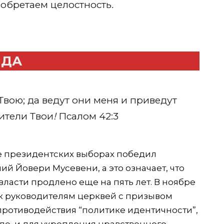
 обретаем целостность
.
АНДА
Твою; да ведут они меня и приведут
бители Твои
!
Псалом 42:3
е президентских выборах победил
ий Йовери Мусевени, а это означает, что
власти продлено еще на пять лет. В ноябре
к руководителям церквей с призывом
противодействия “политике идентичности”,
де, и для укрепления нравственного