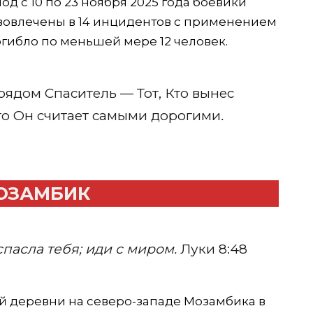
од с 10 по 23 ноября 2025 года боевики
 вовлечены в 14 инцидентов с применением
огибло по меньшей мере 12 человек.
рядом Спаситель — Тот, Кто вынес
ого Он считает самыми дорогими
.
 МОЗАМБИК
спасла тебя; иди с миром.
Луки 8:48
 деревни на северо-западе Мозамбика в