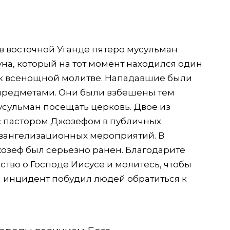
7
 в восточной Уганде пятеро мусульман
на, который на тот момент находился один
ь к всенощной молитве. Нападавшие были
предметами. Они были взбешены тем
усульман посещать церковь. Двое из
с пастором Джозефом в публичных
евангелизационных мероприятий. В
озеф был серьезно ранен. Благодарите
ство о Господе Иисусе и молитесь, чтобы
й инцидент побудил людей обратиться к