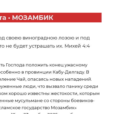
та • МОЗАМБИК
од своею виноградною лозою и под
о не будет устрашать их
.
Михей 4:4
ть Господа положить конец ужасному
собенно в провинции Кабу-Делгаду. В
еление Чай, опасаясь новых нападений.
уженные люди, что вызвало панику среди
ком хорошо известны жестокости, которым
енные мусульмане со стороны боевиков-
сламское государство Мозамбик»