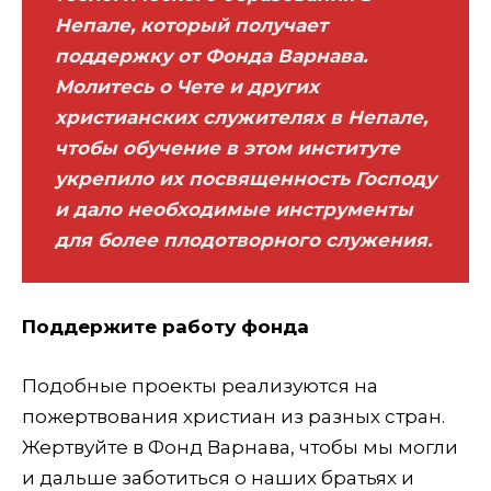
Непале, который получает
поддержку от Фонда Варнава.
Молитесь о Чете и других
христианских служителях в Непале,
чтобы обучение в этом институте
укрепило их посвященность Господу
и дало необходимые инструменты
для более плодотворного служения.
Поддержите работу фонда
Подобные проекты реализуются на
пожертвования христиан из разных стран.
Жертвуйте в Фонд Варнава, чтобы мы могли
и дальше заботиться о наших братьях и