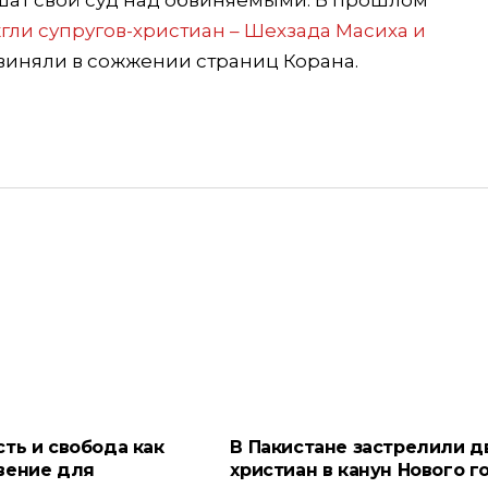
шат свой суд над обвиняемыми. В прошлом
гли супругов-христиан – Шехзада Масиха и
бвиняли в сожжении страниц Корана.
ть и свобода как
В Пакистане застрелили д
вение для
христиан в канун Нового г