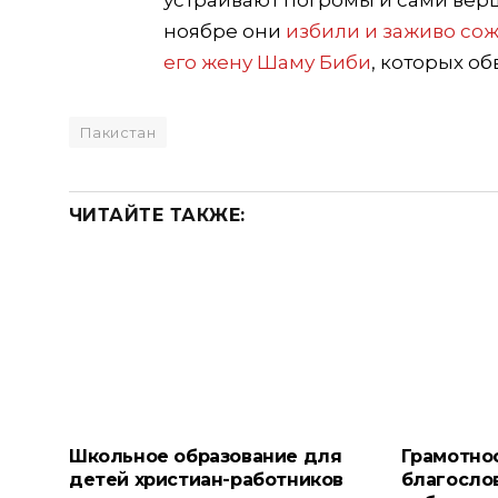
устраивают погромы и сами вер
ноябре они
избили и заживо сож
его жену Шаму Биби
, которых о
Пакистан
ЧИТАЙТЕ ТАКЖЕ:
Школьное образование для
Грамотнос
детей христиан-работников
благосло