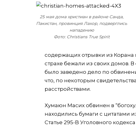
25 мая дома христиан в районе Санда,
Пакистан, провинция Лахор, подверглись
нападению
Фото: Christians True Spirit
содержащих отрывки из Корана и
страхе бежали из своих домов. 
было заведено дело по обвинению
что, по некоторым свидетельств
расстройствами.
Хумаюн Масих обвинен в “богохуль
находились бумаги с цитатами и
Статье 295-B Уголовного кодекса 