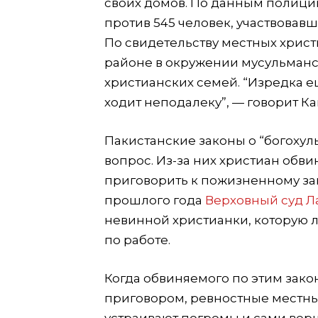
своих домов. По данным полиции
против 545 человек, участвовавш
По свидетельству местных христ
районе в окружении мусульманс
христианских семей. “Изредка е
ходит неподалеку”, — говорит К
Пакистанские законы о “богохул
вопрос. Из-за них христиан обв
приговорить к пожизненному за
прошлого года
Верховный суд Л
невинной христианки, которую л
по работе.
Когда обвиняемого по этим закон
приговором, ревностные местны