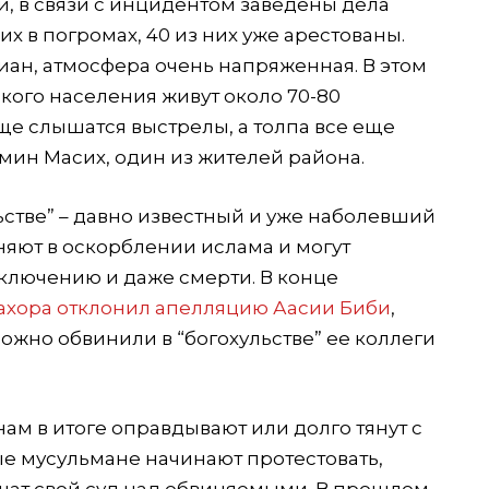
, в связи с инцидентом заведены дела
их в погромах, 40 из них уже арестованы.
иан, атмосфера очень напряженная. В этом
кого населения живут около 70-80
ще слышатся выстрелы, а толпа все еще
амин Масих, один из жителей района.
ьстве” – давно известный и уже наболевший
иняют в оскорблении ислама и могут
ключению и даже смерти. В конце
ахора отклонил апелляцию Аасии Биби
,
ожно обвинили в “богохульстве” ее коллеги
ам в итоге оправдывают или долго тянут с
е мусульмане начинают протестовать,