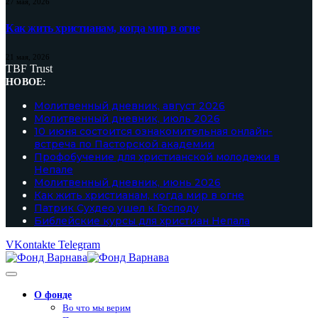
27 мая, 2026
Как жить христианам, когда мир в огне
21 мая, 2026
TBF Trust
НОВОЕ:
Молитвенный дневник, август 2026
Молитвенный дневник, июль 2026
10 июня состоится ознакомительная онлайн-
встреча по Пасторской академии
Профобучение для христианской молодежи в
Непале
Молитвенный дневник, июнь 2026
Как жить христианам, когда мир в огне
Патрик Сухдео ушел к Господу
Библейские курсы для христиан Непала
VKontakte
Telegram
О фонде
Во что мы верим