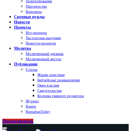
Пожертвования
Партнерство
Контакты
Срочные нужды
Новости
Проекты
Все проекты
Пасторская академия
Новости проектов
Молитва
Молитвенный дневник
Молитвенный листок
Публикации
Статьи
Жизнь христиан
Библейские размышления
Окно в ислам
Свидетельства
Колонка главного редактора
Журнал
Книги
BarnabasToday
Пожертвовать