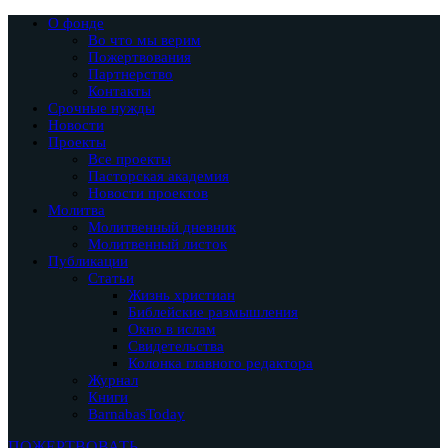
О фонде
Во что мы верим
Пожертвования
Партнерство
Контакты
Срочные нужды
Новости
Проекты
Все проекты
Пасторская академия
Новости проектов
Молитва
Молитвенный дневник
Молитвенный листок
Публикации
Статьи
Жизнь христиан
Библейские размышления
Окно в ислам
Свидетельства
Колонка главного редактора
Журнал
Книги
BarnabasToday
ПОЖЕРТВОВАТЬ