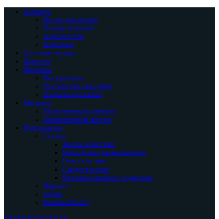
О фонде
Во что мы верим
Пожертвования
Партнерство
Контакты
Срочные нужды
Новости
Проекты
Все проекты
Пасторская академия
Новости проектов
Молитва
Молитвенный дневник
Молитвенный листок
Публикации
Статьи
Жизнь христиан
Библейские размышления
Окно в ислам
Свидетельства
Колонка главного редактора
Журнал
Книги
BarnabasToday
ПОЖЕРТВОВАТЬ