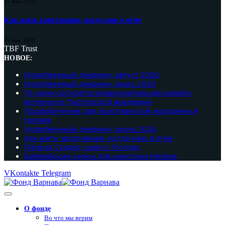
27 мая, 2026
Как жить христианам, когда мир в огне
21 мая, 2026
TBF Trust
НОВОЕ:
Молитвенный дневник, август 2026
Молитвенный дневник, июль 2026
10 июня состоится ознакомительная онлайн-
встреча по Пасторской академии
Профобучение для христианской молодежи в
Непале
Молитвенный дневник, июнь 2026
Как жить христианам, когда мир в огне
Патрик Сухдео ушел к Господу
Библейские курсы для христиан Непала
VKontakte
Telegram
О фонде
Во что мы верим