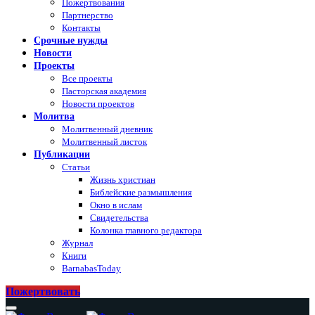
Пожертвования
Партнерство
Контакты
Срочные нужды
Новости
Проекты
Все проекты
Пасторская академия
Новости проектов
Молитва
Молитвенный дневник
Молитвенный листок
Публикации
Статьи
Жизнь христиан
Библейские размышления
Окно в ислам
Свидетельства
Колонка главного редактора
Журнал
Книги
BarnabasToday
Пожертвовать