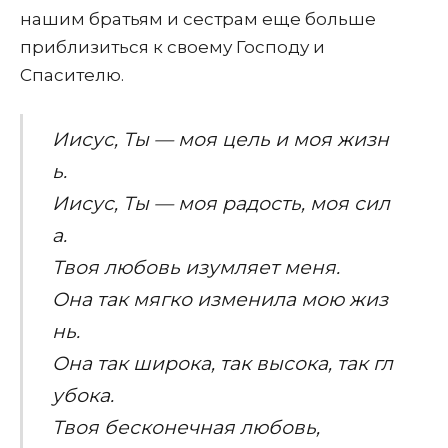
нашим братьям и сестрам еще больше
приблизиться к своему Господу и
Спасителю.
Иисус
,
Ты
—
моя
цель
и
моя
жизн
ь
.
Иисус
,
Ты
—
моя
радость
,
моя
сил
а
.
Твоя
любовь
изумляет
меня
.
Она
так
мягко
изменила
мою
жиз
нь
.
Она
так
широка
,
так
высока
,
так
гл
убока
.
Твоя
бесконечная
любовь
,