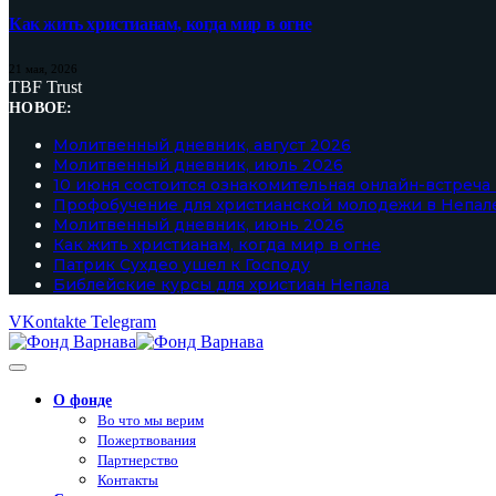
Как жить христианам, когда мир в огне
21 мая, 2026
TBF Trust
НОВОЕ:
Молитвенный дневник, август 2026
Молитвенный дневник, июль 2026
10 июня состоится ознакомительная онлайн-встреча
Профобучение для христианской молодежи в Непал
Молитвенный дневник, июнь 2026
Как жить христианам, когда мир в огне
Патрик Сухдео ушел к Господу
Библейские курсы для христиан Непала
VKontakte
Telegram
О фонде
Во что мы верим
Пожертвования
Партнерство
Контакты