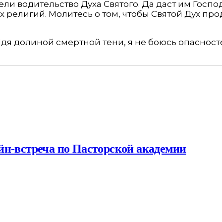
ели водительство Духа Святого. Да даст им Госпо
х религий. Молитесь о том, чтобы Святой Дух п
я долиной смертной тени, я не боюсь опасносте
йн-встреча по Пасторской академии