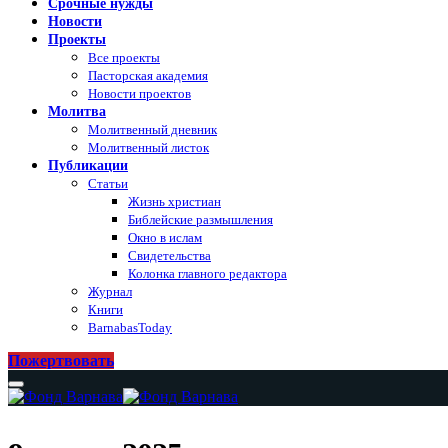
Срочные нужды
Новости
Проекты
Все проекты
Пасторская академия
Новости проектов
Молитва
Молитвенный дневник
Молитвенный листок
Публикации
Статьи
Жизнь христиан
Библейские размышления
Окно в ислам
Свидетельства
Колонка главного редактора
Журнал
Книги
BarnabasToday
Пожертвовать