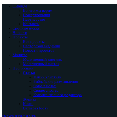
О фонде
Во что мы верим
Пожертвования
Партнерство
Контакты
Срочные нужды
Новости
Проекты
Все проекты
Пасторская академия
Новости проектов
Молитва
Молитвенный дневник
Молитвенный листок
Публикации
Статьи
Жизнь христиан
Библейские размышления
Окно в ислам
Свидетельства
Колонка главного редактора
Журнал
Книги
BarnabasToday
ПОЖЕРТВОВАТЬ