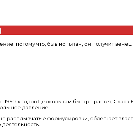
)
ние, потому что, быв испытан, он получит вен
 1950-х годов Церковь там быстро растет, Слава
большое давление.
но расплывчатые формулировки, облегчает властя
 деятельность.