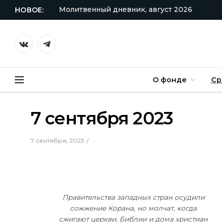
Молитвенный дневник, август 2026
НОВОЕ:
VKontakte
Telegram
О фонде
Ср
7 сентября 2023
7 сентября, 2023
Правительства западных стран осудили
сожжение Корана, но молчат, когда
сжигают церкви, Библии и дома христиан