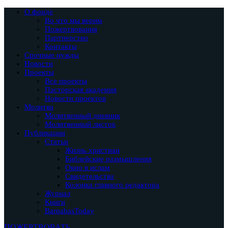
О фонде
Во что мы верим
Пожертвования
Партнерство
Контакты
Срочные нужды
Новости
Проекты
Все проекты
Пасторская академия
Новости проектов
Молитва
Молитвенный дневник
Молитвенный листок
Публикации
Статьи
Жизнь христиан
Библейские размышления
Окно в ислам
Свидетельства
Колонка главного редактора
Журнал
Книги
BarnabasToday
ПОЖЕРТВОВАТЬ