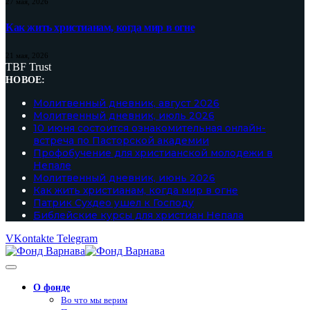
27 мая, 2026
Как жить христианам, когда мир в огне
21 мая, 2026
TBF Trust
НОВОЕ:
Молитвенный дневник, август 2026
Молитвенный дневник, июль 2026
10 июня состоится ознакомительная онлайн-
встреча по Пасторской академии
Профобучение для христианской молодежи в
Непале
Молитвенный дневник, июнь 2026
Как жить христианам, когда мир в огне
Патрик Сухдео ушел к Господу
Библейские курсы для христиан Непала
VKontakte
Telegram
О фонде
Во что мы верим