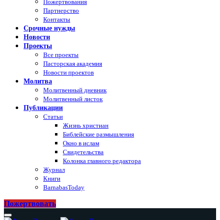
Пожертвования
Партнерство
Контакты
Срочные нужды
Новости
Проекты
Все проекты
Пасторская академия
Новости проектов
Молитва
Молитвенный дневник
Молитвенный листок
Публикации
Статьи
Жизнь христиан
Библейские размышления
Окно в ислам
Свидетельства
Колонка главного редактора
Журнал
Книги
BarnabasToday
Пожертвовать