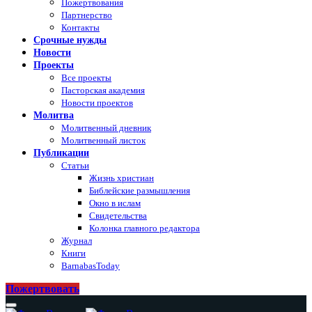
Пожертвования
Партнерство
Контакты
Срочные нужды
Новости
Проекты
Все проекты
Пасторская академия
Новости проектов
Молитва
Молитвенный дневник
Молитвенный листок
Публикации
Статьи
Жизнь христиан
Библейские размышления
Окно в ислам
Свидетельства
Колонка главного редактора
Журнал
Книги
BarnabasToday
Пожертвовать