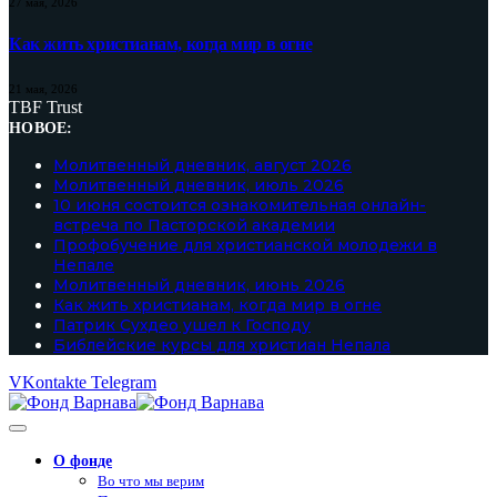
27 мая, 2026
Как жить христианам, когда мир в огне
21 мая, 2026
TBF Trust
НОВОЕ:
Молитвенный дневник, август 2026
Молитвенный дневник, июль 2026
10 июня состоится ознакомительная онлайн-
встреча по Пасторской академии
Профобучение для христианской молодежи в
Непале
Молитвенный дневник, июнь 2026
Как жить христианам, когда мир в огне
Патрик Сухдео ушел к Господу
Библейские курсы для христиан Непала
VKontakte
Telegram
О фонде
Во что мы верим