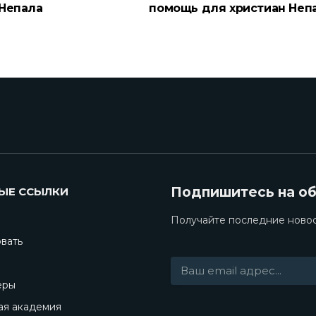
 Непала
помощь для христиан Неп
Подпишитесь на о
ЫЕ ССЫЛКИ
Получайте последние новос
вать
еры
ая академия