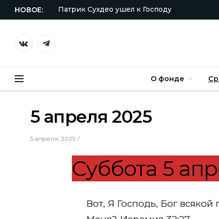
Патрик Сухдео ушел к Господу
НОВОЕ:
VKontakte
Telegram
О фонде
Ср
5 апреля 2025
5 апреля, 2025
Суббота 5 апр
Вот, Я Господь, Бог всякой