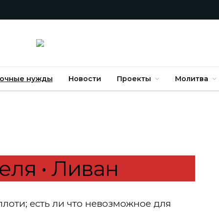
очные нужды
Новости
Проекты
Молитва
еля • Ливан
 плоти; есть ли что невозможное для