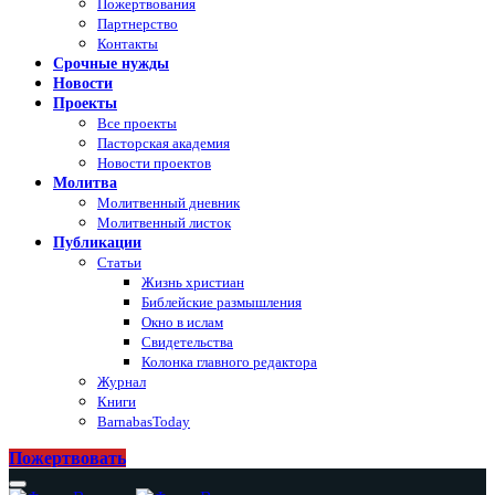
Пожертвования
Партнерство
Контакты
Срочные нужды
Новости
Проекты
Все проекты
Пасторская академия
Новости проектов
Молитва
Молитвенный дневник
Молитвенный листок
Публикации
Статьи
Жизнь христиан
Библейские размышления
Окно в ислам
Свидетельства
Колонка главного редактора
Журнал
Книги
BarnabasToday
Пожертвовать