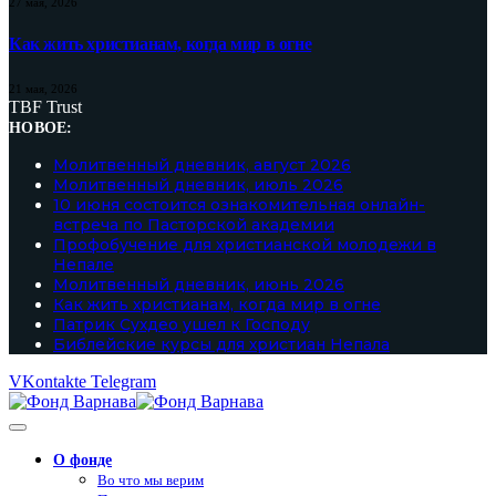
27 мая, 2026
Как жить христианам, когда мир в огне
21 мая, 2026
TBF Trust
НОВОЕ:
Молитвенный дневник, август 2026
Молитвенный дневник, июль 2026
10 июня состоится ознакомительная онлайн-
встреча по Пасторской академии
Профобучение для христианской молодежи в
Непале
Молитвенный дневник, июнь 2026
Как жить христианам, когда мир в огне
Патрик Сухдео ушел к Господу
Библейские курсы для христиан Непала
VKontakte
Telegram
О фонде
Во что мы верим