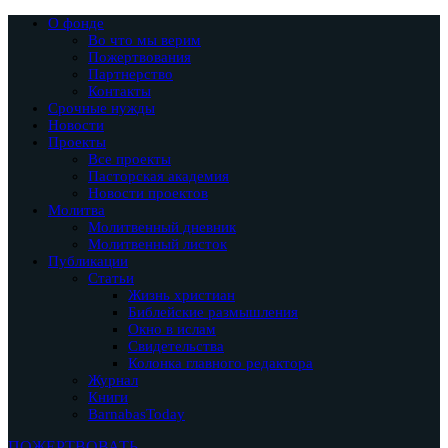
О фонде
Во что мы верим
Пожертвования
Партнерство
Контакты
Срочные нужды
Новости
Проекты
Все проекты
Пасторская академия
Новости проектов
Молитва
Молитвенный дневник
Молитвенный листок
Публикации
Статьи
Жизнь христиан
Библейские размышления
Окно в ислам
Свидетельства
Колонка главного редактора
Журнал
Книги
BarnabasToday
ПОЖЕРТВОВАТЬ