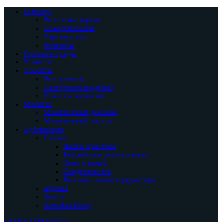
О фонде
Во что мы верим
Пожертвования
Партнерство
Контакты
Срочные нужды
Новости
Проекты
Все проекты
Пасторская академия
Новости проектов
Молитва
Молитвенный дневник
Молитвенный листок
Публикации
Статьи
Жизнь христиан
Библейские размышления
Окно в ислам
Свидетельства
Колонка главного редактора
Журнал
Книги
BarnabasToday
ПОЖЕРТВОВАТЬ