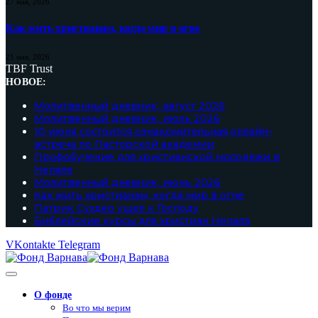
27 мая, 2026
Как жить христианам, когда мир в огне
21 мая, 2026
TBF Trust
НОВОЕ:
Молитвенный дневник, август 2026
Молитвенный дневник, июль 2026
10 июня состоится ознакомительная онлайн-
встреча по Пасторской академии
Профобучение для христианской молодежи в
Непале
Молитвенный дневник, июнь 2026
Как жить христианам, когда мир в огне
Патрик Сухдео ушел к Господу
Библейские курсы для христиан Непала
VKontakte
Telegram
О фонде
Во что мы верим