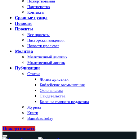
Пожертвования
Партнерство
Контакты
Срочные нужды
Новости
Проекты
Все проекты
Пасторская академия
Новости проектов
Молитва
Молитвенный дневник
Молитвенный листок
Публикации
Статьи
Жизнь христиан
Библейские размышления
Окно в ислам
Свидетельства
Колонка главного редактора
Журнал
Книги
BarnabasToday
Пожертвовать