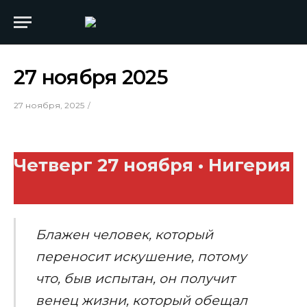
27 ноября 2025
27 ноября, 2025
Четверг 27
ноября •
Нигерия
Блажен
человек
,
который
переносит
искушение
,
потому
что
,
быв
испытан
,
он
получит
венец
жизни
,
который
обещал