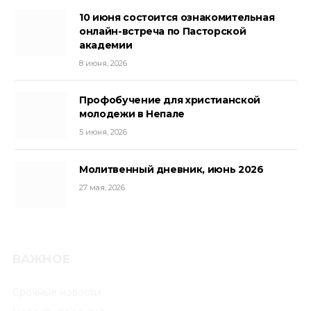
10 июня состоится ознакомительная
онлайн-встреча по Пасторской
академии
8 июня, 2026
Профобучение для христианской
молодежи в Непале
5 июня, 2026
Молитвенный дневник, июнь 2026
27 мая, 2026
VKontakte
Telegram
ВАЖНОЕ
Срочные новости