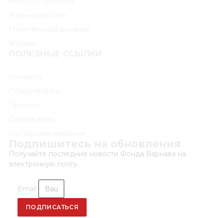
Новости проектов
Жизнь христиан
Молитвенный дневник
Журнал
ПОЛЕЗНЫЕ ССЫЛКИ
Контакты
Пожертвовать
Проекты
Символ веры
Пасторская академия
Подпишитесь на обновления
Получайте последние новости Фонда Варнава на
электронную почту.
Email
ПОДПИСАТЬСЯ