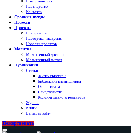
Пожертвования
Партнерство
Контакты
Срочные нужды
Новости
Проекты
Все проекты
Пасторская академия
Новости проектов
Молитва
Молитвенный дневник
Молитвенный листок
Публикации
Статьи
Жизнь христиан
Библейские размышления
Окно в ислам
Свидетельства
Колонка главного редактора
Журнал
Книги
BarnabasToday
Пожертвовать