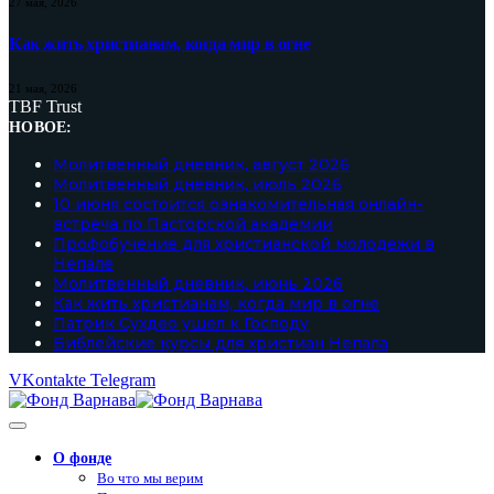
27 мая, 2026
Как жить христианам, когда мир в огне
21 мая, 2026
TBF Trust
НОВОЕ:
Молитвенный дневник, август 2026
Молитвенный дневник, июль 2026
10 июня состоится ознакомительная онлайн-
встреча по Пасторской академии
Профобучение для христианской молодежи в
Непале
Молитвенный дневник, июнь 2026
Как жить христианам, когда мир в огне
Патрик Сухдео ушел к Господу
Библейские курсы для христиан Непала
VKontakte
Telegram
О фонде
Во что мы верим