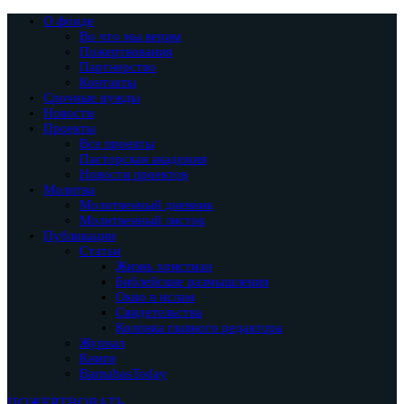
О фонде
Во что мы верим
Пожертвования
Партнерство
Контакты
Срочные нужды
Новости
Проекты
Все проекты
Пасторская академия
Новости проектов
Молитва
Молитвенный дневник
Молитвенный листок
Публикации
Статьи
Жизнь христиан
Библейские размышления
Окно в ислам
Свидетельства
Колонка главного редактора
Журнал
Книги
BarnabasToday
ПОЖЕРТВОВАТЬ