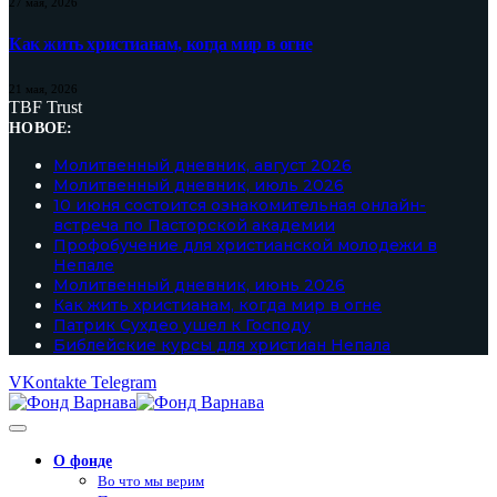
27 мая, 2026
Как жить христианам, когда мир в огне
21 мая, 2026
TBF Trust
НОВОЕ:
Молитвенный дневник, август 2026
Молитвенный дневник, июль 2026
10 июня состоится ознакомительная онлайн-
встреча по Пасторской академии
Профобучение для христианской молодежи в
Непале
Молитвенный дневник, июнь 2026
Как жить христианам, когда мир в огне
Патрик Сухдео ушел к Господу
Библейские курсы для христиан Непала
VKontakte
Telegram
О фонде
Во что мы верим