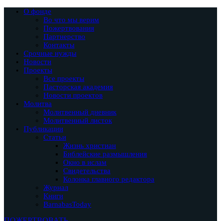
О фонде
Во что мы верим
Пожертвования
Партнерство
Контакты
Срочные нужды
Новости
Проекты
Все проекты
Пасторская академия
Новости проектов
Молитва
Молитвенный дневник
Молитвенный листок
Публикации
Статьи
Жизнь христиан
Библейские размышления
Окно в ислам
Свидетельства
Колонка главного редактора
Журнал
Книги
BarnabasToday
ПОЖЕРТВОВАТЬ