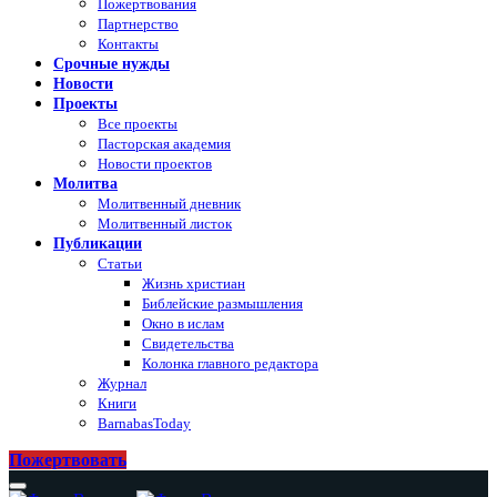
Пожертвования
Партнерство
Контакты
Срочные нужды
Новости
Проекты
Все проекты
Пасторская академия
Новости проектов
Молитва
Молитвенный дневник
Молитвенный листок
Публикации
Статьи
Жизнь христиан
Библейские размышления
Окно в ислам
Свидетельства
Колонка главного редактора
Журнал
Книги
BarnabasToday
Пожертвовать