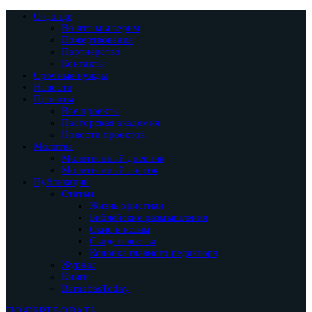
О фонде
Во что мы верим
Пожертвования
Партнерство
Контакты
Срочные нужды
Новости
Проекты
Все проекты
Пасторская академия
Новости проектов
Молитва
Молитвенный дневник
Молитвенный листок
Публикации
Статьи
Жизнь христиан
Библейские размышления
Окно в ислам
Свидетельства
Колонка главного редактора
Журнал
Книги
BarnabasToday
ПОЖЕРТВОВАТЬ