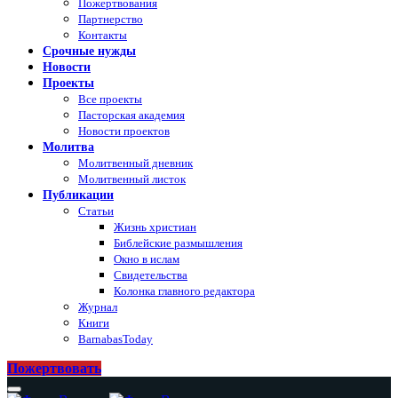
Пожертвования
Партнерство
Контакты
Срочные нужды
Новости
Проекты
Все проекты
Пасторская академия
Новости проектов
Молитва
Молитвенный дневник
Молитвенный листок
Публикации
Статьи
Жизнь христиан
Библейские размышления
Окно в ислам
Свидетельства
Колонка главного редактора
Журнал
Книги
BarnabasToday
Пожертвовать