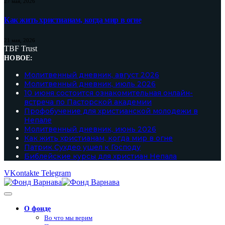
27 мая, 2026
Как жить христианам, когда мир в огне
21 мая, 2026
TBF Trust
НОВОЕ:
Молитвенный дневник, август 2026
Молитвенный дневник, июль 2026
10 июня состоится ознакомительная онлайн-
встреча по Пасторской академии
Профобучение для христианской молодежи в
Непале
Молитвенный дневник, июнь 2026
Как жить христианам, когда мир в огне
Патрик Сухдео ушел к Господу
Библейские курсы для христиан Непала
VKontakte
Telegram
О фонде
Во что мы верим