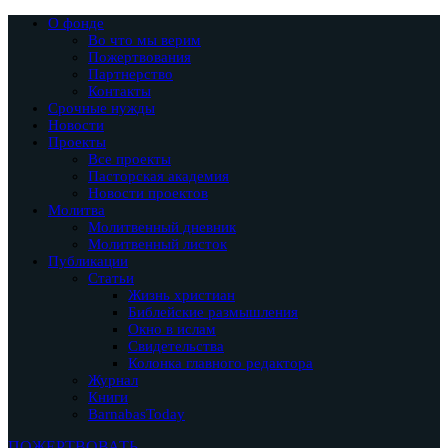
О фонде
Во что мы верим
Пожертвования
Партнерство
Контакты
Срочные нужды
Новости
Проекты
Все проекты
Пасторская академия
Новости проектов
Молитва
Молитвенный дневник
Молитвенный листок
Публикации
Статьи
Жизнь христиан
Библейские размышления
Окно в ислам
Свидетельства
Колонка главного редактора
Журнал
Книги
BarnabasToday
ПОЖЕРТВОВАТЬ