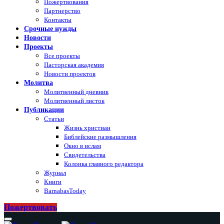
Пожертвования
Партнерство
Контакты
Срочные нужды
Новости
Проекты
Все проекты
Пасторская академия
Новости проектов
Молитва
Молитвенный дневник
Молитвенный листок
Публикации
Статьи
Жизнь христиан
Библейские размышления
Окно в ислам
Свидетельства
Колонка главного редактора
Журнал
Книги
BarnabasToday
Пожертвовать