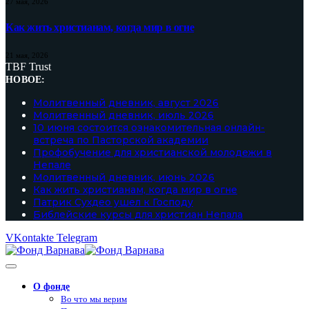
27 мая, 2026
Как жить христианам, когда мир в огне
21 мая, 2026
TBF Trust
НОВОЕ:
Молитвенный дневник, август 2026
Молитвенный дневник, июль 2026
10 июня состоится ознакомительная онлайн-
встреча по Пасторской академии
Профобучение для христианской молодежи в
Непале
Молитвенный дневник, июнь 2026
Как жить христианам, когда мир в огне
Патрик Сухдео ушел к Господу
Библейские курсы для христиан Непала
VKontakte
Telegram
О фонде
Во что мы верим