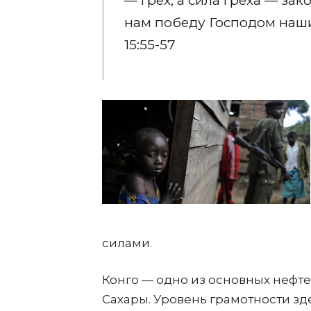
— грех; а сила греха — за
нам победу Господом наш
15:55-57
силами.
Конго — одно из основных нефт
Сахары. Уровень грамотности зд