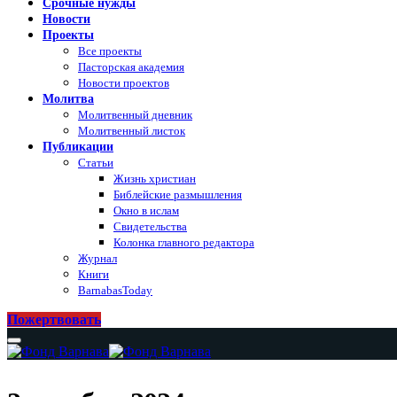
Срочные нужды
Новости
Проекты
Все проекты
Пасторская академия
Новости проектов
Молитва
Молитвенный дневник
Молитвенный листок
Публикации
Статьи
Жизнь христиан
Библейские размышления
Окно в ислам
Свидетельства
Колонка главного редактора
Журнал
Книги
BarnabasToday
Пожертвовать