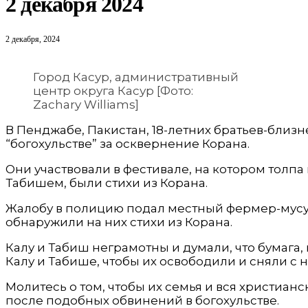
2 декабря 2024
2 декабря, 2024
Город Касур, административный
центр округа Касур [Фото:
Zachary Williams]
В Пенджабе, Пакистан, 18-летних братьев-близн
“богохульстве” за осквернение Корана.
Они участвовали в фестивале, на котором толпа
Табишем, были стихи из Корана.
Жалобу в полицию подал местный фермер-мусул
обнаружили на них стихи из Корана.
Калу и Табиш неграмотны и думали, что бумага,
Калу и Табише, чтобы их освободили и сняли с 
Молитесь о том, чтобы их семья и вся христиан
после подобных обвинений в богохульстве.