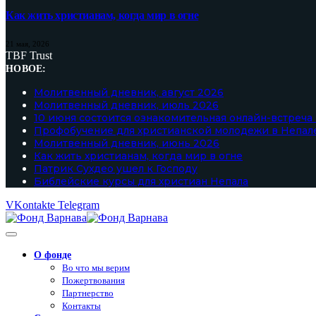
Как жить христианам, когда мир в огне
21 мая, 2026
TBF Trust
НОВОЕ:
Молитвенный дневник, август 2026
Молитвенный дневник, июль 2026
10 июня состоится ознакомительная онлайн-встреча
Профобучение для христианской молодежи в Непал
Молитвенный дневник, июнь 2026
Как жить христианам, когда мир в огне
Патрик Сухдео ушел к Господу
Библейские курсы для христиан Непала
VKontakte
Telegram
О фонде
Во что мы верим
Пожертвования
Партнерство
Контакты