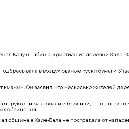
ецов Калу и Табиша, христиан из деревни Кале-Ва
 подбрасывала в воздух рваные куски бумаги. Ут
ьманин. Он заявил, что несколько жителей дер
 которую они разорвали и бросили, — это просто 
них обвинения.
ская община в Кале-Вала не пострадала от напад