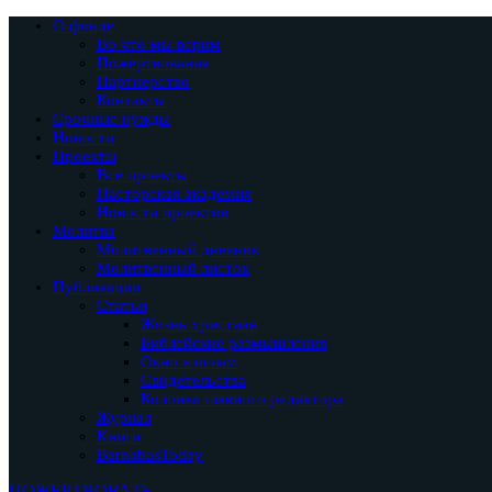
О фонде
Во что мы верим
Пожертвования
Партнерство
Контакты
Срочные нужды
Новости
Проекты
Все проекты
Пасторская академия
Новости проектов
Молитва
Молитвенный дневник
Молитвенный листок
Публикации
Статьи
Жизнь христиан
Библейские размышления
Окно в ислам
Свидетельства
Колонка главного редактора
Журнал
Книги
BarnabasToday
ПОЖЕРТВОВАТЬ