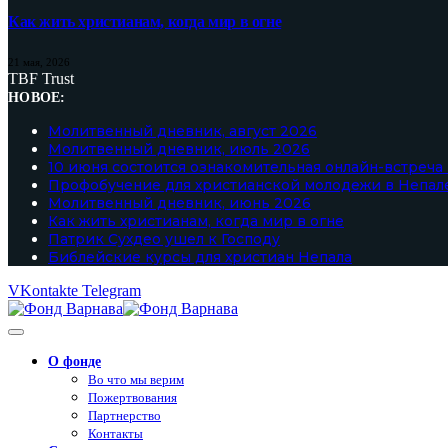
Как жить христианам, когда мир в огне
21 мая, 2026
TBF Trust
НОВОЕ:
Молитвенный дневник, август 2026
Молитвенный дневник, июль 2026
10 июня состоится ознакомительная онлайн-встреча
Профобучение для христианской молодежи в Непал
Молитвенный дневник, июнь 2026
Как жить христианам, когда мир в огне
Патрик Сухдео ушел к Господу
Библейские курсы для христиан Непала
VKontakte
Telegram
О фонде
Во что мы верим
Пожертвования
Партнерство
Контакты