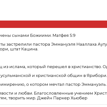
чены сынами Божиими. Матфея 5:9
ты застрелили пастора Эммануэля Нааллаха Ауту
ри, штат Кацина.
ц из ислама, который перешел в христианство. 
усульманской и христианской общин в Ярибори.
римирению, о котором мечтал пастор Эммануэль.
ивости и любви. Благословленные учением Христа
етям, творить мир. Джейн Паркер Хьюбер