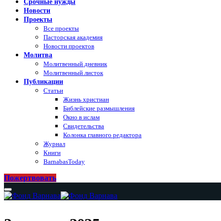
Срочные нужды
Новости
Проекты
Все проекты
Пасторская академия
Новости проектов
Молитва
Молитвенный дневник
Молитвенный листок
Публикации
Статьи
Жизнь христиан
Библейские размышления
Окно в ислам
Свидетельства
Колонка главного редактора
Журнал
Книги
BarnabasToday
Пожертвовать