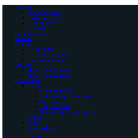
О фонде
Во что мы верим
Пожертвования
Партнерство
Контакты
Срочные нужды
Новости
Проекты
Все проекты
Пасторская академия
Новости проектов
Молитва
Молитвенный дневник
Молитвенный листок
Публикации
Статьи
Жизнь христиан
Библейские размышления
Окно в ислам
Свидетельства
Колонка главного редактора
Журнал
Книги
BarnabasToday
ПОЖЕРТВОВАТЬ