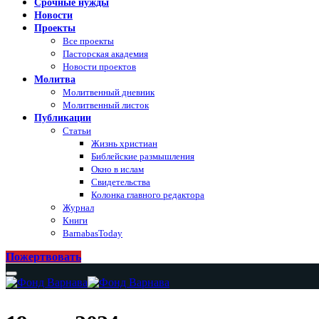
Срочные нужды
Новости
Проекты
Все проекты
Пасторская академия
Новости проектов
Молитва
Молитвенный дневник
Молитвенный листок
Публикации
Статьи
Жизнь христиан
Библейские размышления
Окно в ислам
Свидетельства
Колонка главного редактора
Журнал
Книги
BarnabasToday
Пожертвовать