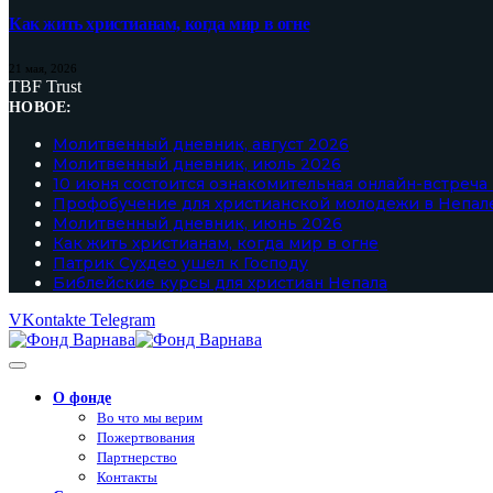
Как жить христианам, когда мир в огне
21 мая, 2026
TBF Trust
НОВОЕ:
Молитвенный дневник, август 2026
Молитвенный дневник, июль 2026
10 июня состоится ознакомительная онлайн-встреча
Профобучение для христианской молодежи в Непал
Молитвенный дневник, июнь 2026
Как жить христианам, когда мир в огне
Патрик Сухдео ушел к Господу
Библейские курсы для христиан Непала
VKontakte
Telegram
О фонде
Во что мы верим
Пожертвования
Партнерство
Контакты