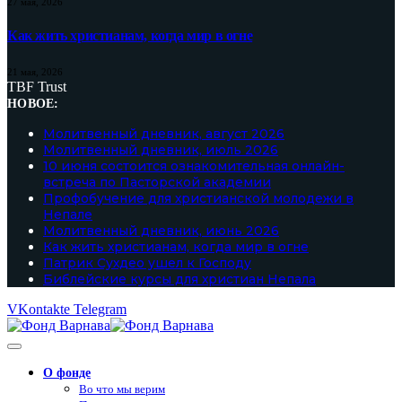
27 мая, 2026
Как жить христианам, когда мир в огне
21 мая, 2026
TBF Trust
НОВОЕ:
Молитвенный дневник, август 2026
Молитвенный дневник, июль 2026
10 июня состоится ознакомительная онлайн-
встреча по Пасторской академии
Профобучение для христианской молодежи в
Непале
Молитвенный дневник, июнь 2026
Как жить христианам, когда мир в огне
Патрик Сухдео ушел к Господу
Библейские курсы для христиан Непала
VKontakte
Telegram
О фонде
Во что мы верим