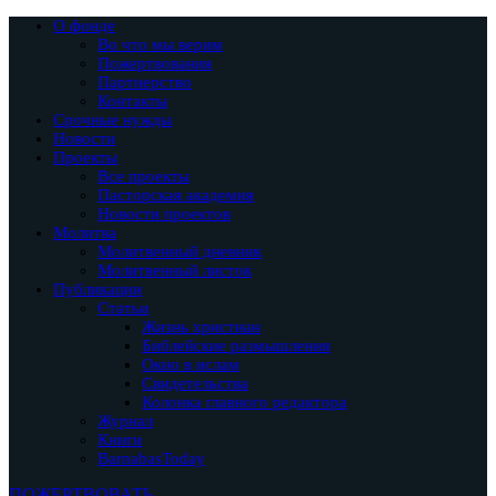
О фонде
Во что мы верим
Пожертвования
Партнерство
Контакты
Срочные нужды
Новости
Проекты
Все проекты
Пасторская академия
Новости проектов
Молитва
Молитвенный дневник
Молитвенный листок
Публикации
Статьи
Жизнь христиан
Библейские размышления
Окно в ислам
Свидетельства
Колонка главного редактора
Журнал
Книги
BarnabasToday
ПОЖЕРТВОВАТЬ