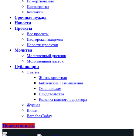
Пожертвования
Партнерство
Контакты
Срочные нужды
Новости
Проекты
Все проекты
Пасторская академия
Новости проектов
Молитва
Молитвенный дневник
Молитвенный листок
Публикации
Статьи
Жизнь христиан
Библейские размышления
Окно в ислам
Свидетельства
Колонка главного редактора
Журнал
Книги
BarnabasToday
Пожертвовать