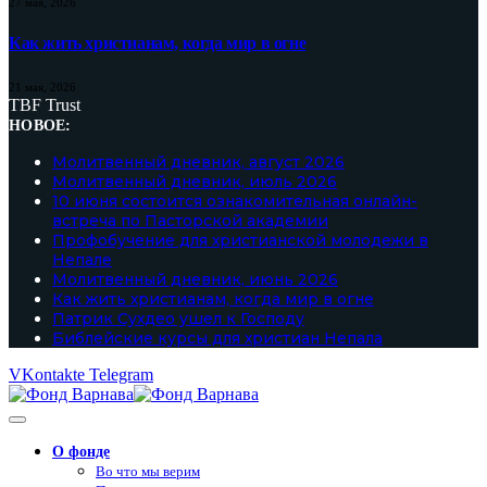
27 мая, 2026
Как жить христианам, когда мир в огне
21 мая, 2026
TBF Trust
НОВОЕ:
Молитвенный дневник, август 2026
Молитвенный дневник, июль 2026
10 июня состоится ознакомительная онлайн-
встреча по Пасторской академии
Профобучение для христианской молодежи в
Непале
Молитвенный дневник, июнь 2026
Как жить христианам, когда мир в огне
Патрик Сухдео ушел к Господу
Библейские курсы для христиан Непала
VKontakte
Telegram
О фонде
Во что мы верим