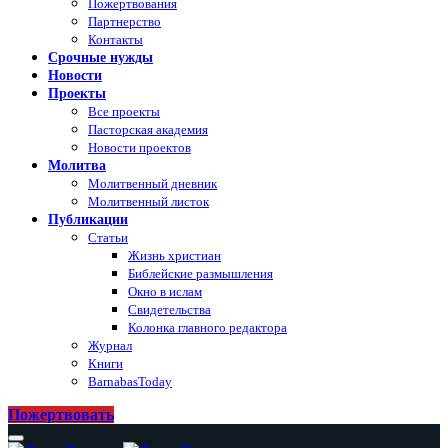
Пожертвования
Партнерство
Контакты
Срочные нужды
Новости
Проекты
Все проекты
Пасторская академия
Новости проектов
Молитва
Молитвенный дневник
Молитвенный листок
Публикации
Статьи
Жизнь христиан
Библейские размышления
Окно в ислам
Свидетельства
Колонка главного редактора
Журнал
Книги
BarnabasToday
Пожертвовать