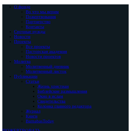
О фонде
Во что мы верим
Пожертвования
Партнерство
Контакты
Срочные нужды
Новости
Проекты
Все проекты
Пасторская академия
Новости проектов
Молитва
Молитвенный дневник
Молитвенный листок
Публикации
Статьи
Жизнь христиан
Библейские размышления
Окно в ислам
Свидетельства
Колонка главного редактора
Журнал
Книги
BarnabasToday
ПОЖЕРТВОВАТЬ