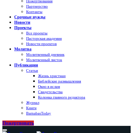
Пожертвования
Партнерство
Контакты
Срочные нужды
Новости
Проекты
Все проекты
Пасторская академия
Новости проектов
Молитва
Молитвенный дневник
Молитвенный листок
Публикации
Статьи
Жизнь христиан
Библейские размышления
Окно в ислам
Свидетельства
Колонка главного редактора
Журнал
Книги
BarnabasToday
Пожертвовать