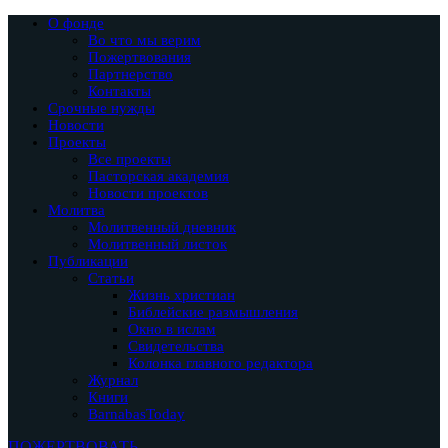
О фонде
Во что мы верим
Пожертвования
Партнерство
Контакты
Срочные нужды
Новости
Проекты
Все проекты
Пасторская академия
Новости проектов
Молитва
Молитвенный дневник
Молитвенный листок
Публикации
Статьи
Жизнь христиан
Библейские размышления
Окно в ислам
Свидетельства
Колонка главного редактора
Журнал
Книги
BarnabasToday
ПОЖЕРТВОВАТЬ