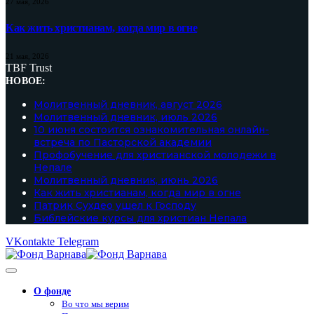
27 мая, 2026
Как жить христианам, когда мир в огне
21 мая, 2026
TBF Trust
НОВОЕ:
Молитвенный дневник, август 2026
Молитвенный дневник, июль 2026
10 июня состоится ознакомительная онлайн-
встреча по Пасторской академии
Профобучение для христианской молодежи в
Непале
Молитвенный дневник, июнь 2026
Как жить христианам, когда мир в огне
Патрик Сухдео ушел к Господу
Библейские курсы для христиан Непала
VKontakte
Telegram
О фонде
Во что мы верим