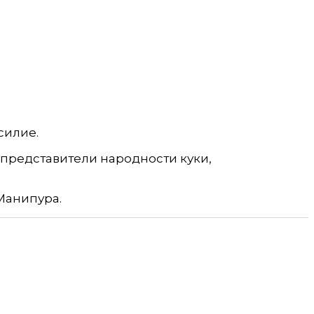
силие.
 представители народности куки,
 Манипура.