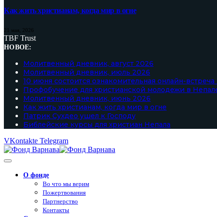
Как жить христианам, когда мир в огне
21 мая, 2026
TBF Trust
НОВОЕ:
Молитвенный дневник, август 2026
Молитвенный дневник, июль 2026
10 июня состоится ознакомительная онлайн-встреча
Профобучение для христианской молодежи в Непал
Молитвенный дневник, июнь 2026
Как жить христианам, когда мир в огне
Патрик Сухдео ушел к Господу
Библейские курсы для христиан Непала
VKontakte
Telegram
О фонде
Во что мы верим
Пожертвования
Партнерство
Контакты