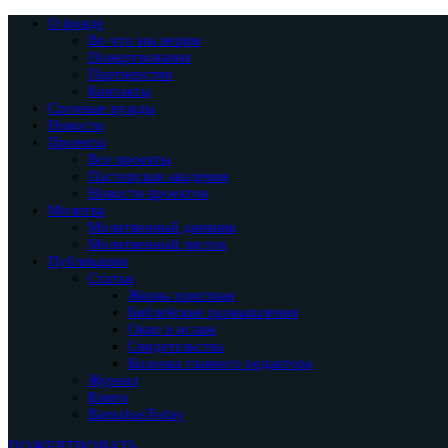
О фонде
Во что мы верим
Пожертвования
Партнерство
Контакты
Срочные нужды
Новости
Проекты
Все проекты
Пасторская академия
Новости проектов
Молитва
Молитвенный дневник
Молитвенный листок
Публикации
Статьи
Жизнь христиан
Библейские размышления
Окно в ислам
Свидетельства
Колонка главного редактора
Журнал
Книги
BarnabasToday
ПОЖЕРТВОВАТЬ