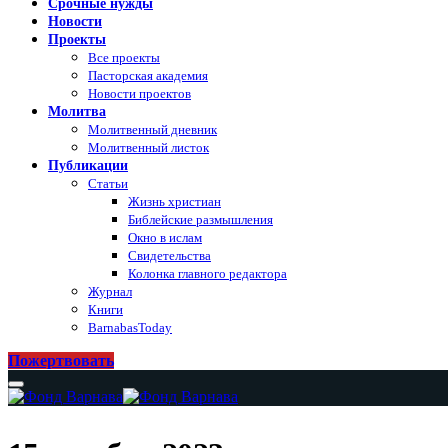
Срочные нужды
Новости
Проекты
Все проекты
Пасторская академия
Новости проектов
Молитва
Молитвенный дневник
Молитвенный листок
Публикации
Статьи
Жизнь христиан
Библейские размышления
Окно в ислам
Свидетельства
Колонка главного редактора
Журнал
Книги
BarnabasToday
Пожертвовать