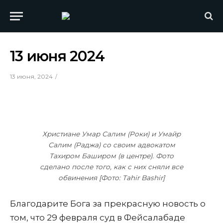
13 июня 2024
13 июня, 2024
Христиане Умар Салим (Роки) и Умайр
Салим (Раджа) со своим адвокатом
Тахиром Баширом (в центре). Фото
сделано после того, как с них сняли все
обвинения [Фото: Tahir Bashir]
Благодарите Бога за прекрасную новость о
том, что 29 февраля суд в Фейсалабаде