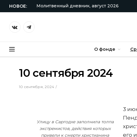
Молитвенный дневник, август 2026
НОВОЕ:
VKontakte
Telegram
О фонде
Ср
10 сентября 2024
10 сентября, 2024
3 ию
Пенд
Улицу в Саргодхе заполнила толпа
хрис
экстремистов, действия которых
его 
привели к смерти христианина