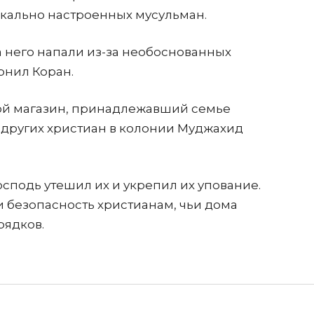
кально настроенных мусульман.
а него напали из-за необоснованных
рнил Коран.
ной магазин, принадлежавший семье
 других христиан в колонии Муджахид
осподь утешил их и укрепил их упование.
 безопасность христианам, чьи дома
рядков.