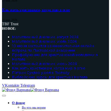
27 мая, 2026
Как жить христианам, когда мир в огне
21 мая, 2026
TBF Trust
НОВОЕ:
Молитвенный дневник, август 2026
Молитвенный дневник, июль 2026
10 июня состоится ознакомительная онлайн-
встреча по Пасторской академии
Профобучение для христианской молодежи в
Непале
Молитвенный дневник, июнь 2026
Как жить христианам, когда мир в огне
Патрик Сухдео ушел к Господу
Библейские курсы для христиан Непала
VKontakte
Telegram
О фонде
Во что мы верим