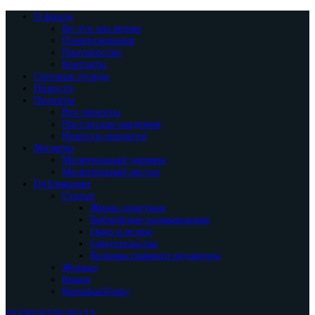
О фонде
Во что мы верим
Пожертвования
Партнерство
Контакты
Срочные нужды
Новости
Проекты
Все проекты
Пасторская академия
Новости проектов
Молитва
Молитвенный дневник
Молитвенный листок
Публикации
Статьи
Жизнь христиан
Библейские размышления
Окно в ислам
Свидетельства
Колонка главного редактора
Журнал
Книги
BarnabasToday
ПОЖЕРТВОВАТЬ