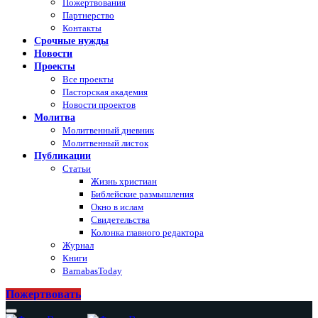
Пожертвования
Партнерство
Контакты
Срочные нужды
Новости
Проекты
Все проекты
Пасторская академия
Новости проектов
Молитва
Молитвенный дневник
Молитвенный листок
Публикации
Статьи
Жизнь христиан
Библейские размышления
Окно в ислам
Свидетельства
Колонка главного редактора
Журнал
Книги
BarnabasToday
Пожертвовать