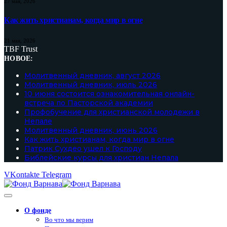
27 мая, 2026
Как жить христианам, когда мир в огне
21 мая, 2026
TBF Trust
НОВОЕ:
Молитвенный дневник, август 2026
Молитвенный дневник, июль 2026
10 июня состоится ознакомительная онлайн-
встреча по Пасторской академии
Профобучение для христианской молодежи в
Непале
Молитвенный дневник, июнь 2026
Как жить христианам, когда мир в огне
Патрик Сухдео ушел к Господу
Библейские курсы для христиан Непала
VKontakte
Telegram
О фонде
Во что мы верим