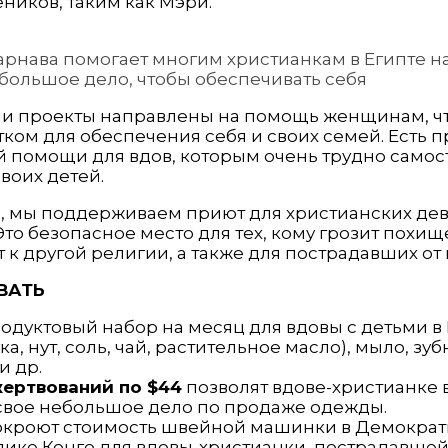
ников, таким как Мэри.
рнава помогает многим христианкам в Египте н
большое дело, чтобы обеспечивать себя
и проекты направлены на помощь женщинам, ч
тком для обеспечения себя и своих семей. Есть 
й помощи для вдов, которым очень трудно самос
воих детей.
о, мы поддерживаем приют для христианских де
Это безопасное место для тех, кому грозит похищ
к другой религии, а также для пострадавших от 
ВАТЬ
одуктовый набор на месяц для вдовы с детьми в
ка, нут, соль, чай, растительное масло), мыло, зуб
и др.
жертвований по $44
позволят вдове-христианке 
 свое небольшое дело по продаже одежды.
кроют стоимость швейной машинки в Демократ
ике Конго для вдовы-христианки, пострадавшей 