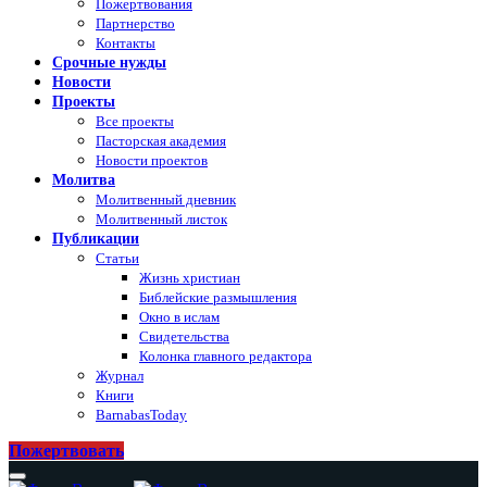
Пожертвования
Партнерство
Контакты
Срочные нужды
Новости
Проекты
Все проекты
Пасторская академия
Новости проектов
Молитва
Молитвенный дневник
Молитвенный листок
Публикации
Статьи
Жизнь христиан
Библейские размышления
Окно в ислам
Свидетельства
Колонка главного редактора
Журнал
Книги
BarnabasToday
Пожертвовать