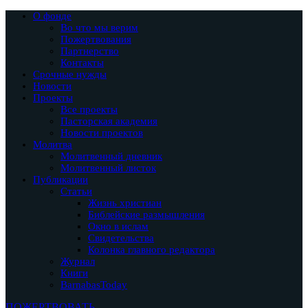
О фонде
Во что мы верим
Пожертвования
Партнерство
Контакты
Срочные нужды
Новости
Проекты
Все проекты
Пасторская академия
Новости проектов
Молитва
Молитвенный дневник
Молитвенный листок
Публикации
Статьи
Жизнь христиан
Библейские размышления
Окно в ислам
Свидетельства
Колонка главного редактора
Журнал
Книги
BarnabasToday
ПОЖЕРТВОВАТЬ