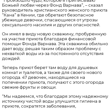
“Произошло чудо, которое я приписываю
Божьей любви через Фонд Варнава”, – сказал
руководитель христианского женского приюта
“Кана” в Кении, где обретают безопасное
убежище девочки, спасающиеся от угрозы
сексуального насилия и других опасностей.
Он имел в виду новую скважину, пробуренную
на участке приюта благодаря финансовой
помощи Фонда Варнава. Эта скважина обильно
дает воду, решая таким образом проблему с
нехваткой воды из-за постоянного отсутствия
дождей.
Теперь приют берет там воду для душевых
комнат и туалетов, а также для своего нового
огорода. 47 девочек, находящиеся на
попечении приюта, получают с этого огорода
свежие фрукты и овощи.
“Мы надеемся, что благодаря этому надежному
источнику чистой воды улучшится гигиена в
приюте, сократятся заболевания,