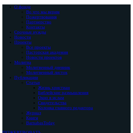
О фонде
Во что мы верим
Пожертвования
Партнерство
Контакты
Срочные нужды
Новости
Проекты
Все проекты
Пасторская академия
Новости проектов
Молитва
Молитвенный дневник
Молитвенный листок
Публикации
Статьи
Жизнь христиан
Библейские размышления
Окно в ислам
Свидетельства
Колонка главного редактора
Журнал
Книги
BarnabasToday
ПОЖЕРТВОВАТЬ