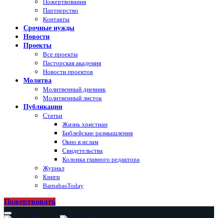
Пожертвования
Партнерство
Контакты
Срочные нужды
Новости
Проекты
Все проекты
Пасторская академия
Новости проектов
Молитва
Молитвенный дневник
Молитвенный листок
Публикации
Статьи
Жизнь христиан
Библейские размышления
Окно в ислам
Свидетельства
Колонка главного редактора
Журнал
Книги
BarnabasToday
Пожертвовать