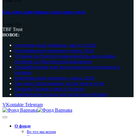
27 мая, 2026
Как жить христианам, когда мир в огне
21 мая, 2026
TBF Trust
НОВОЕ:
Молитвенный дневник, август 2026
Молитвенный дневник, июль 2026
10 июня состоится ознакомительная онлайн-
встреча по Пасторской академии
Профобучение для христианской молодежи в
Непале
Молитвенный дневник, июнь 2026
Как жить христианам, когда мир в огне
Патрик Сухдео ушел к Господу
Библейские курсы для христиан Непала
VKontakte
Telegram
О фонде
Во что мы верим