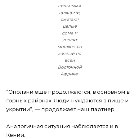
сильными
дождями,
сметают
целые
дома и
уносят
множество
жизней по
всей
Восточной
Африке.
“Оползни еще продолжаются, в основном в
горных районах. Люди нуждаются в пище и
укрытии”, — продолжает наш партнер.
Аналогичная ситуация наблюдается и в
Кении.