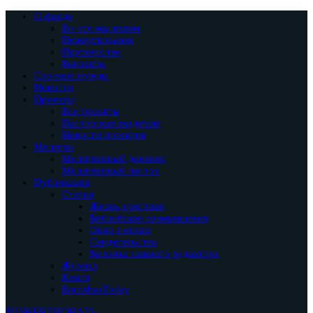
О фонде
Во что мы верим
Пожертвования
Партнерство
Контакты
Срочные нужды
Новости
Проекты
Все проекты
Пасторская академия
Новости проектов
Молитва
Молитвенный дневник
Молитвенный листок
Публикации
Статьи
Жизнь христиан
Библейские размышления
Окно в ислам
Свидетельства
Колонка главного редактора
Журнал
Книги
BarnabasToday
ПОЖЕРТВОВАТЬ