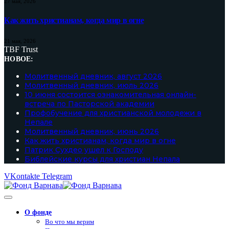
27 мая, 2026
Как жить христианам, когда мир в огне
21 мая, 2026
TBF Trust
НОВОЕ:
Молитвенный дневник, август 2026
Молитвенный дневник, июль 2026
10 июня состоится ознакомительная онлайн-
встреча по Пасторской академии
Профобучение для христианской молодежи в
Непале
Молитвенный дневник, июнь 2026
Как жить христианам, когда мир в огне
Патрик Сухдео ушел к Господу
Библейские курсы для христиан Непала
VKontakte
Telegram
О фонде
Во что мы верим