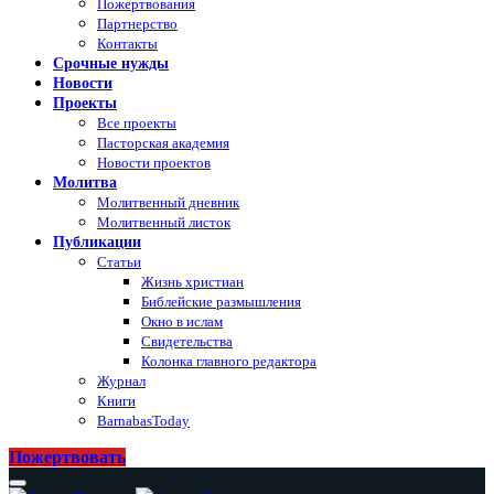
Пожертвования
Партнерство
Контакты
Срочные нужды
Новости
Проекты
Все проекты
Пасторская академия
Новости проектов
Молитва
Молитвенный дневник
Молитвенный листок
Публикации
Статьи
Жизнь христиан
Библейские размышления
Окно в ислам
Свидетельства
Колонка главного редактора
Журнал
Книги
BarnabasToday
Пожертвовать