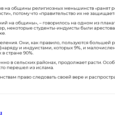
в на общины религиозных меньшинств «ранят р
ти», потому что «правительство их не защищает»
ий на общины», – говорилось на одном из плака
р, некоторые студенты-индуисты были арестован
ке.
селения. Они, как правило, пользуются большей 
ни (наряду и индуистами, которых 9%, и малочис
 в стране 90%.
нно в сельских районах, продолжает расти. Особ
 кто перешел из ислама.
ствам право следовать своей вере и распростра
ш