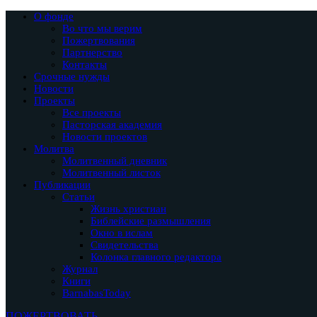
О фонде
Во что мы верим
Пожертвования
Партнерство
Контакты
Срочные нужды
Новости
Проекты
Все проекты
Пасторская академия
Новости проектов
Молитва
Молитвенный дневник
Молитвенный листок
Публикации
Статьи
Жизнь христиан
Библейские размышления
Окно в ислам
Свидетельства
Колонка главного редактора
Журнал
Книги
BarnabasToday
ПОЖЕРТВОВАТЬ