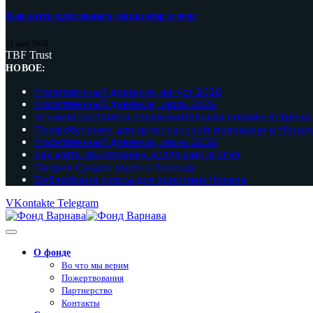
Как жить христианам, когда мир в огне
21 мая, 2026
TBF Trust
НОВОЕ:
Молитвенный дневник, август 2026
Молитвенный дневник, июль 2026
10 июня состоится ознакомительная онлайн-встреча
Профобучение для христианской молодежи в Непал
Молитвенный дневник, июнь 2026
Как жить христианам, когда мир в огне
Патрик Сухдео ушел к Господу
Библейские курсы для христиан Непала
VKontakte
Telegram
О фонде
Во что мы верим
Пожертвования
Партнерство
Контакты