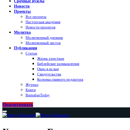
Срочные нужды
Новости
Проекты
Все проекты
Пасторская академия
Новости проектов
Молитва
Молитвенный дневник
Молитвенный листок
Публикации
Статьи
Жизнь христиан
Библейские размышления
Окно в ислам
Свидетельства
Колонка главного редактора
Журнал
Книги
BarnabasToday
Пожертвовать