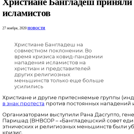
Христиане Бангладеш приняли 
исламистов
27 ноября, 2020
НОВОСТИ
Христиане Бангладеш на
совместном поклонении. Во
время кризиса ковид-пандемии
нападения исламистов на
христиан и представителей
других религиозных
меньшинств только еще больше
усилились
Христиане и другие притесняемые группы (инд
в знак протеста
против постоянных нападений ис
Организаторами выступили Рана Дасгупто, ген
Паришад (BHBCOP – «Бангладешский совет единст
этнических и религиозных меньшинств были уб
кризис.