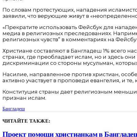
По словам протестующих, нападения исламисто
заявили, что верующие живут в «неопределеннос
«Прекратите использовать Фейсбук для нападен
медиа в религиозных преследованиях. Наприме
религиозных чувств” в комментариях на Фейсбу
Христиане составляют в Бангладеш 1% всего на
странах, где преобладает ислам, но и здесь о
дискриминации со стороны мусульман, которых
Насилие, направленное против христиан, особе
активно участвует в проповеди евангелия, и те,
Конституция страны дает религиозным меньшин
признан ислам.
Бангладеш
ЧИТАЙТЕ ТАКЖЕ:
Проект помощи христианкам в Бангладе