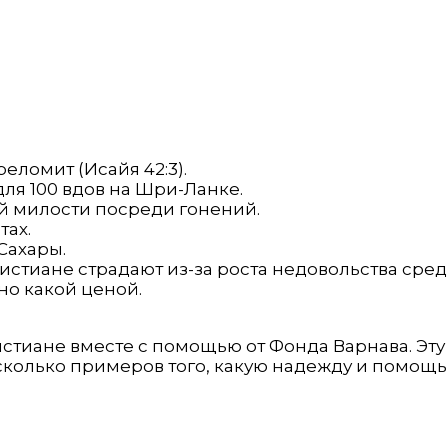
ломит (Исайя 42:3).
ля 100 вдов на Шри-Ланке.
й милости посреди гонений.
тах.
Сахары.
стиане страдают из-за роста недовольства сред
но какой ценой.
истиане вместе с помощью от Фонда Варнава. Эт
сколько примеров того, какую надежду и помощ