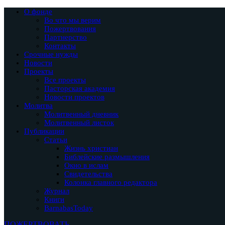
О фонде
Во что мы верим
Пожертвования
Партнерство
Контакты
Срочные нужды
Новости
Проекты
Все проекты
Пасторская академия
Новости проектов
Молитва
Молитвенный дневник
Молитвенный листок
Публикации
Статьи
Жизнь христиан
Библейские размышления
Окно в ислам
Свидетельства
Колонка главного редактора
Журнал
Книги
BarnabasToday
ПОЖЕРТВОВАТЬ