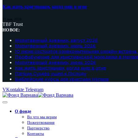
Как жить христианам, когда мир в огне
21 мая, 2026
TBF Trust
НОВОЕ:
Молитвенный дневник, август 2026
Молитвенный дневник, июль 2026
10 июня состоится ознакомительная онлайн-встреча
Профобучение для христианской молодежи в Непал
Молитвенный дневник, июнь 2026
Как жить христианам, когда мир в огне
Патрик Сухдео ушел к Господу
Библейские курсы для христиан Непала
VKontakte
Telegram
О фонде
Во что мы верим
Пожертвования
Партнерство
Контакты