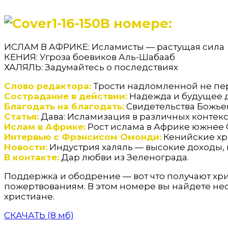
В номере:
ИСЛАМ В АФРИКЕ: Исламисты — растущая сила
КЕНИЯ: Угроза боевиков Аль-Шабааб
ХАЛЯЛЬ: Задумайтесь о последствиях
Слово редактора:
Трости надломленной не пере
Сострадание в действии:
Надежда и будущее д
Благодать на благодать:
Свидетельства Божье
Статья:
Дава: Исламизация в различных контекс
Ислам в Африке:
Рост ислама в Африке южнее 
Интервью с Фрэнсисом Омонди:
Кенийские хри
Новости:
Индустрия халяль — высокие доходы, 
В контакте:
Дар любви из Зеленограда.
Поддержка и ободрение — вот что получают хр
пожертвованиям. В этом номере вы найдете не
христиане.
СКАЧАТЬ (8 мб)