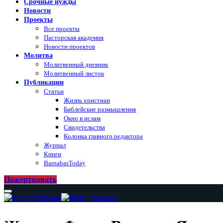
Срочные нужды
Новости
Проекты
Все проекты
Пасторская академия
Новости проектов
Молитва
Молитвенный дневник
Молитвенный листок
Публикации
Статьи
Жизнь христиан
Библейские размышления
Окно в ислам
Свидетельства
Колонка главного редактора
Журнал
Книги
BarnabasToday
Пожертвовать