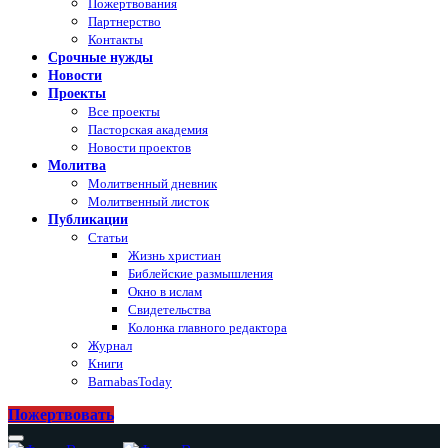
Пожертвования
Партнерство
Контакты
Срочные нужды
Новости
Проекты
Все проекты
Пасторская академия
Новости проектов
Молитва
Молитвенный дневник
Молитвенный листок
Публикации
Статьи
Жизнь христиан
Библейские размышления
Окно в ислам
Свидетельства
Колонка главного редактора
Журнал
Книги
BarnabasToday
Пожертвовать