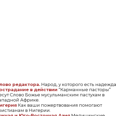
лово редактора.
Народ, у которого есть надежда
острадание в действии
“Карманные пасторы”
есут Слово Божье мусульманским пастухам в
ападной Африке.
игерия
Как ваши пожертвования помогают
ристианам в Нигерии.
жная и Юго-Восточная Азия
Медицинские