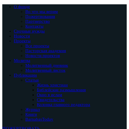
О фонде
Во что мы верим
Пожертвования
Партнерство
Контакты
Срочные нужды
Новости
Проекты
Все проекты
Пасторская академия
Новости проектов
Молитва
Молитвенный дневник
Молитвенный листок
Публикации
Статьи
Жизнь христиан
Библейские размышления
Окно в ислам
Свидетельства
Колонка главного редактора
Журнал
Книги
BarnabasToday
ПОЖЕРТВОВАТЬ