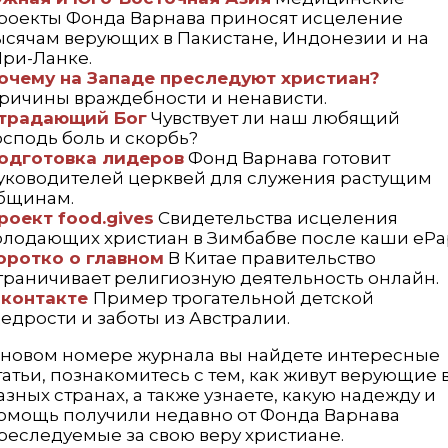
роекты Фонда Варнава приносят исцеление
ысячам верующих в Пакистане, Индонезии и на
ри-Ланке.
очему на Западе преследуют христиан?
ричины враждебности и ненависти.
традающий Бог
Чувствует ли наш любящий
осподь боль и скорбь?
одготовка лидеров
Фонд Варнава готовит
уководителей церквей для служения растущим
бщинам.
роект food.gives
Свидетельства исцеления
олодающих христиан в Зимбабве после каши ePa
оротко о главном
В Китае правительство
граничивает религиозную деятельность онлайн.
 контакте
Пример трогательной детской
едрости и заботы из Австралии.
 новом номере журнала вы найдете интересные
татьи, познакомитесь с тем, как живут верующие 
азных странах, а также узнаете, какую надежду и
омощь получили недавно от Фонда Варнава
реследуемые за свою веру христиане.