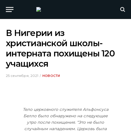
В Нигерии из
христианской школы-
интерната похищены 120
учащихся
25 сентября, 2021
НОВОСТИ
Тело церковного служителя Альфонсуса
Белло было обнаружено на следующее
утро после похищения. “Это не было
случайным нападением. Церковь была