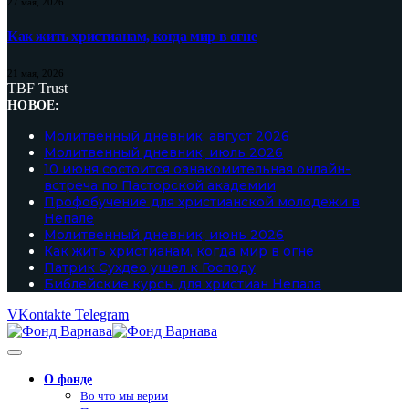
27 мая, 2026
Как жить христианам, когда мир в огне
21 мая, 2026
TBF Trust
НОВОЕ:
Молитвенный дневник, август 2026
Молитвенный дневник, июль 2026
10 июня состоится ознакомительная онлайн-
встреча по Пасторской академии
Профобучение для христианской молодежи в
Непале
Молитвенный дневник, июнь 2026
Как жить христианам, когда мир в огне
Патрик Сухдео ушел к Господу
Библейские курсы для христиан Непала
VKontakte
Telegram
О фонде
Во что мы верим