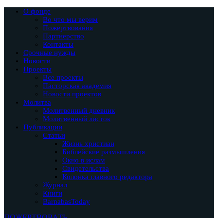
О фонде
Во что мы верим
Пожертвования
Партнерство
Контакты
Срочные нужды
Новости
Проекты
Все проекты
Пасторская академия
Новости проектов
Молитва
Молитвенный дневник
Молитвенный листок
Публикации
Статьи
Жизнь христиан
Библейские размышления
Окно в ислам
Свидетельства
Колонка главного редактора
Журнал
Книги
BarnabasToday
ПОЖЕРТВОВАТЬ