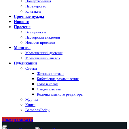
Пожертвования
Партнерство
Контакты
Срочные нужды
Новости
Проекты
Все проекты
Пасторская академия
Новости проектов
Молитва
Молитвенный дневник
Молитвенный листок
Публикации
Статьи
Жизнь христиан
Библейские размышления
Окно в ислам
Свидетельства
Колонка главного редактора
Журнал
Книги
BarnabasToday
Пожертвовать