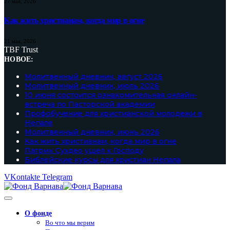
27 мая, 2026
Как жить христианам, когда мир в огне
21 мая, 2026
TBF Trust
НОВОЕ:
Молитвенный дневник, август 2026
Молитвенный дневник, июль 2026
10 июня состоится ознакомительная онлайн-
встреча по Пасторской академии
Профобучение для христианской молодежи в
Непале
Молитвенный дневник, июнь 2026
Как жить христианам, когда мир в огне
Патрик Сухдео ушел к Господу
Библейские курсы для христиан Непала
VKontakte
Telegram
О фонде
Во что мы верим