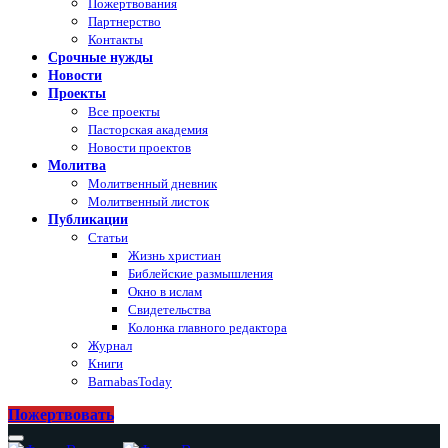
Пожертвования
Партнерство
Контакты
Срочные нужды
Новости
Проекты
Все проекты
Пасторская академия
Новости проектов
Молитва
Молитвенный дневник
Молитвенный листок
Публикации
Статьи
Жизнь христиан
Библейские размышления
Окно в ислам
Свидетельства
Колонка главного редактора
Журнал
Книги
BarnabasToday
Пожертвовать