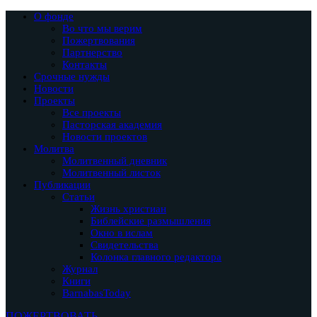
О фонде
Во что мы верим
Пожертвования
Партнерство
Контакты
Срочные нужды
Новости
Проекты
Все проекты
Пасторская академия
Новости проектов
Молитва
Молитвенный дневник
Молитвенный листок
Публикации
Статьи
Жизнь христиан
Библейские размышления
Окно в ислам
Свидетельства
Колонка главного редактора
Журнал
Книги
BarnabasToday
ПОЖЕРТВОВАТЬ