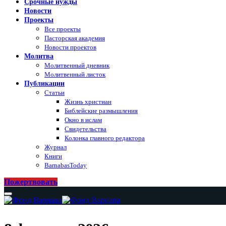
Срочные нужды
Новости
Проекты
Все проекты
Пасторская академия
Новости проектов
Молитва
Молитвенный дневник
Молитвенный листок
Публикации
Статьи
Жизнь христиан
Библейские размышления
Окно в ислам
Свидетельства
Колонка главного редактора
Журнал
Книги
BarnabasToday
Пожертвовать