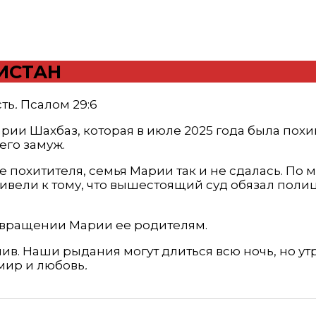
КИСТАН
сть
.
Псалом 29:6
арии Шахбаз, которая в июле 2025 года была по
его замуж.
 похитителя, семья Марии так и не сдалась. По м
ивели к тому, что вышестоящий суд обязал поли
озвращении Марии ее родителям.
в. Наши рыдания могут длиться всю ночь, но утр
 мир и любовь
.