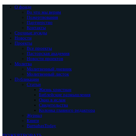
О фонде
Во что мы верим
Пожертвования
Партнерство
Контакты
Срочные нужды
Новости
Проекты
Все проекты
Пасторская академия
Новости проектов
Молитва
Молитвенный дневник
Молитвенный листок
Публикации
Статьи
Жизнь христиан
Библейские размышления
Окно в ислам
Свидетельства
Колонка главного редактора
Журнал
Книги
BarnabasToday
ПОЖЕРТВОВАТЬ