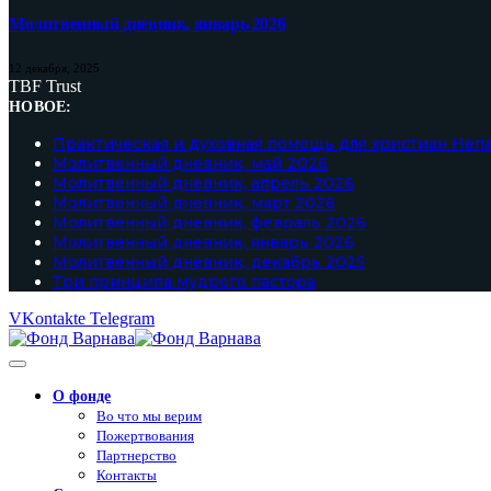
Молитвенный дневник, январь 2026
12 декабря, 2025
TBF Trust
НОВОЕ:
Практическая и духовная помощь для христиан Неп
Молитвенный дневник, май 2026
Молитвенный дневник, апрель 2026
Молитвенный дневник, март 2026
Молитвенный дневник, февраль 2026
Молитвенный дневник, январь 2026
Молитвенный дневник, декабрь 2025
Три принципа мудрого пастора
VKontakte
Telegram
О фонде
Во что мы верим
Пожертвования
Партнерство
Контакты