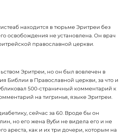
гистеаб находится в тюрьме Эритреи без
его освобождения не установлена. Он врач
ритрейской православной церкви.
ьством Эритреи, но он был вовлечен в
я Библии в Православной церкви, за что и
опубликовал 500-страничный комментарий к
омментарий на тигринья, языке Эритреи.
абетику, сейчас за 60. Вроде бы он
ин, но его жена Вуби не видела его и не
го ареста, как и их три дочери, которым на