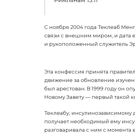
Римлянам 13:11
С ноября 2004 года Теклеаб Мен
связи с внешним миром, и дата 
и рукоположенный служитель Э
Эта конфессия принята правител
движение за обновление изучени
был арестован. В 1999 году он 
Новому Завету — первый такой к
Теклеабу, инсулинозависимому ди
получает необходимый ему инсул
разговаривала с ним с момента е