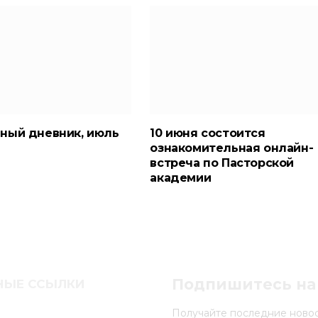
ный дневник, июль
10 июня состоится
ознакомительная онлайн-
встреча по Пасторской
академии
VKontakte
Telegram
Подпишитесь на
НЫЕ ССЫЛКИ
Получайте последние новос