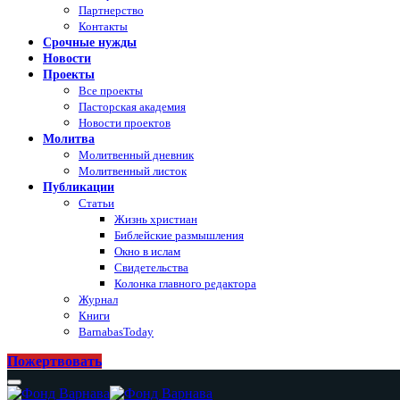
Партнерство
Контакты
Срочные нужды
Новости
Проекты
Все проекты
Пасторская академия
Новости проектов
Молитва
Молитвенный дневник
Молитвенный листок
Публикации
Статьи
Жизнь христиан
Библейские размышления
Окно в ислам
Свидетельства
Колонка главного редактора
Журнал
Книги
BarnabasToday
Пожертвовать