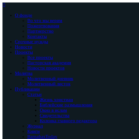
О фонде
Во что мы верим
Пожертвования
Партнерство
Контакты
Срочные нужды
Новости
Проекты
Все проекты
Пасторская академия
Новости проектов
Молитва
Молитвенный дневник
Молитвенный листок
Публикации
Статьи
Жизнь христиан
Библейские размышления
Окно в ислам
Свидетельства
Колонка главного редактора
Журнал
Книги
BarnabasToday