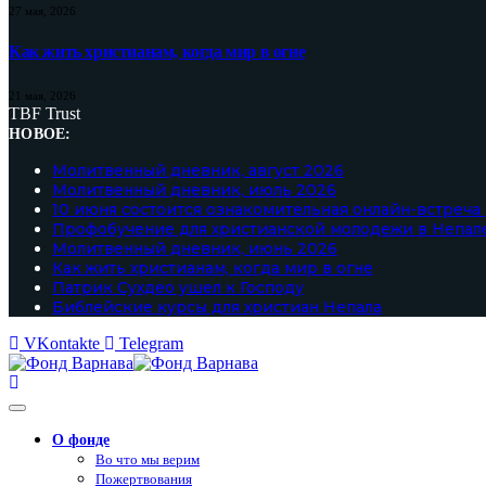
27 мая, 2026
Как жить христианам, когда мир в огне
21 мая, 2026
TBF Trust
НОВОЕ:
Молитвенный дневник, август 2026
Молитвенный дневник, июль 2026
10 июня состоится ознакомительная онлайн-встреча
Профобучение для христианской молодежи в Непал
Молитвенный дневник, июнь 2026
Как жить христианам, когда мир в огне
Патрик Сухдео ушел к Господу
Библейские курсы для христиан Непала
VKontakte
Telegram
О фонде
Во что мы верим
Пожертвования