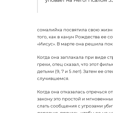
уповает на Него! Псалом 33
сомалийка посвятила свою жизн
того, как в канун Рождества ее 
«Иисус». В марте она решила пок
Когда она заплакала при виде ст
грехи, отец сказал, что этот филь
детьми (9, 7 и 5 лет). Затем ее о
случившемся.
Когда она отказалась отречься о
закону это простой и мгновенны
слать сообщения с угрозами убит