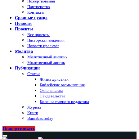
Пожертвования
Партнерство
Контакты
Срочные нужды
Новости
Проекты
Все проекты
Пасторская академия
Новости проектов
Молитва
Молитвенный дневник
Молитвенный листок
Публикации
Статьи
Жизнь христиан
Библейские размышления
Окно в ислам
Свидетельства
Колонка главного редактора
Журнал
Книги
BarnabasToday
Пожертвовать