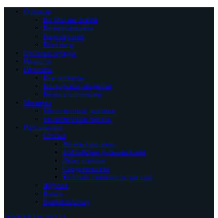
О фонде
Во что мы верим
Пожертвования
Партнерство
Контакты
Срочные нужды
Новости
Проекты
Все проекты
Пасторская академия
Новости проектов
Молитва
Молитвенный дневник
Молитвенный листок
Публикации
Статьи
Жизнь христиан
Библейские размышления
Окно в ислам
Свидетельства
Колонка главного редактора
Журнал
Книги
BarnabasToday
ПОЖЕРТВОВАТЬ