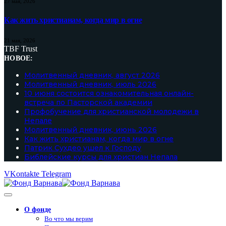
27 мая, 2026
Как жить христианам, когда мир в огне
21 мая, 2026
TBF Trust
НОВОЕ:
Молитвенный дневник, август 2026
Молитвенный дневник, июль 2026
10 июня состоится ознакомительная онлайн-
встреча по Пасторской академии
Профобучение для христианской молодежи в
Непале
Молитвенный дневник, июнь 2026
Как жить христианам, когда мир в огне
Патрик Сухдео ушел к Господу
Библейские курсы для христиан Непала
VKontakte
Telegram
О фонде
Во что мы верим