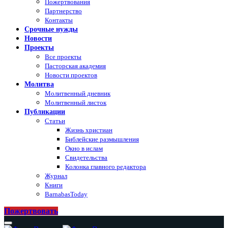
Пожертвования
Партнерство
Контакты
Срочные нужды
Новости
Проекты
Все проекты
Пасторская академия
Новости проектов
Молитва
Молитвенный дневник
Молитвенный листок
Публикации
Статьи
Жизнь христиан
Библейские размышления
Окно в ислам
Свидетельства
Колонка главного редактора
Журнал
Книги
BarnabasToday
Пожертвовать