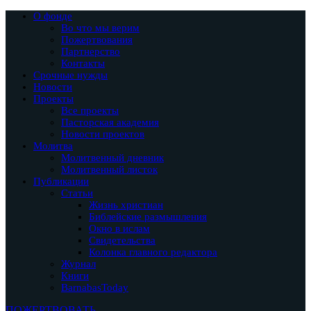
О фонде
Во что мы верим
Пожертвования
Партнерство
Контакты
Срочные нужды
Новости
Проекты
Все проекты
Пасторская академия
Новости проектов
Молитва
Молитвенный дневник
Молитвенный листок
Публикации
Статьи
Жизнь христиан
Библейские размышления
Окно в ислам
Свидетельства
Колонка главного редактора
Журнал
Книги
BarnabasToday
ПОЖЕРТВОВАТЬ