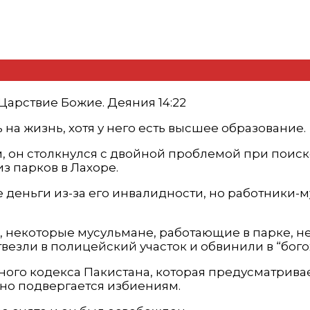
арствие Божие. Деяния 14:22
на жизнь, хотя у него есть высшее образование.
м, он столкнулся с двойной проблемой при поиск
з парков в Лахоре.
еньги из-за его инвалидности, но работники-мус
рк, некоторые мусульмане, работающие в парке, 
твезли в полицейский участок и обвинили в “бого
ного кодекса Пакистана, которая предусматривае
но подвергается избиениям.