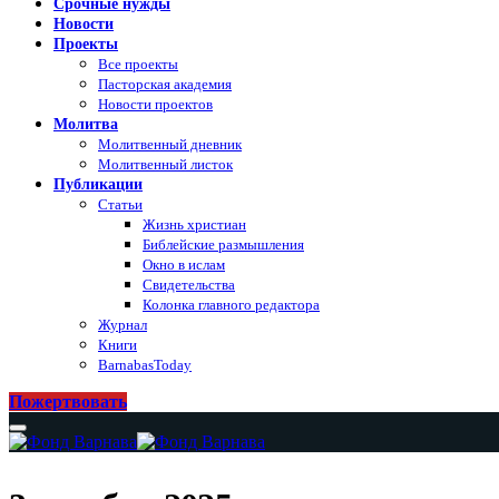
Срочные нужды
Новости
Проекты
Все проекты
Пасторская академия
Новости проектов
Молитва
Молитвенный дневник
Молитвенный листок
Публикации
Статьи
Жизнь христиан
Библейские размышления
Окно в ислам
Свидетельства
Колонка главного редактора
Журнал
Книги
BarnabasToday
Пожертвовать