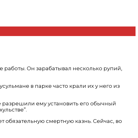
е работы. Он зарабатывал несколько рупий,
ульмане в парке часто крали их у него из
не разрешили ему установить его обычный
хульстве”.
т обязательную смертную казнь. Сейчас, во