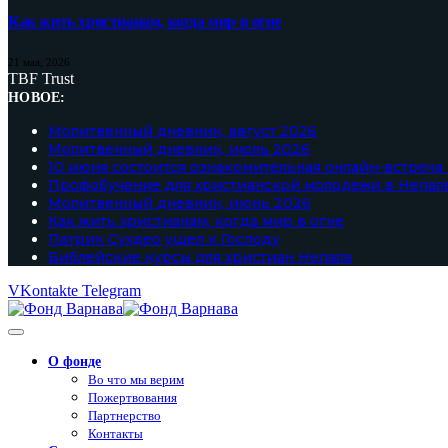
Как жить христианам, когда мир в огне
21 мая, 2026
TBF Trust
НОВОЕ:
Молитвенный дневник, август 2026
Молитвенный дневник, июль 2026
10 июня состоится ознакомительная онлайн-встреча
Профобучение для христианской молодежи в Непал
Молитвенный дневник, июнь 2026
Как жить христианам, когда мир в огне
Патрик Сухдео ушел к Господу
Библейские курсы для христиан Непала
VKontakte
Telegram
О фонде
Во что мы верим
Пожертвования
Партнерство
Контакты