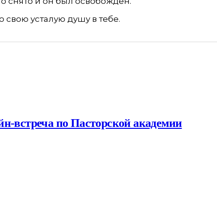
о снято и он был освобожден.
ю свою усталую душу в тебе.
йн-встреча по Пасторской академии