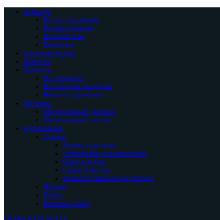
О фонде
Во что мы верим
Пожертвования
Партнерство
Контакты
Срочные нужды
Новости
Проекты
Все проекты
Пасторская академия
Новости проектов
Молитва
Молитвенный дневник
Молитвенный листок
Публикации
Статьи
Жизнь христиан
Библейские размышления
Окно в ислам
Свидетельства
Колонка главного редактора
Журнал
Книги
BarnabasToday
ПОЖЕРТВОВАТЬ