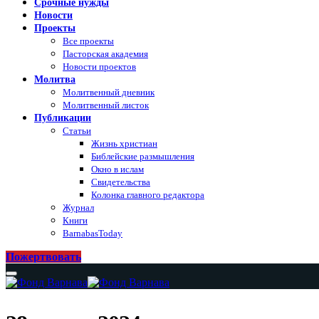
Срочные нужды
Новости
Проекты
Все проекты
Пасторская академия
Новости проектов
Молитва
Молитвенный дневник
Молитвенный листок
Публикации
Статьи
Жизнь христиан
Библейские размышления
Окно в ислам
Свидетельства
Колонка главного редактора
Журнал
Книги
BarnabasToday
Пожертвовать