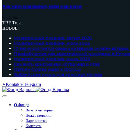
Как жить христианам, когда мир в огне
21 мая, 2026
TBF Trust
НОВОЕ:
Молитвенный дневник, август 2026
Молитвенный дневник, июль 2026
10 июня состоится ознакомительная онлайн-встреча
Профобучение для христианской молодежи в Непал
Молитвенный дневник, июнь 2026
Как жить христианам, когда мир в огне
Патрик Сухдео ушел к Господу
Библейские курсы для христиан Непала
VKontakte
Telegram
О фонде
Во что мы верим
Пожертвования
Партнерство
Контакты