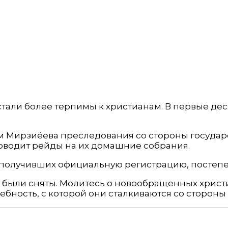
 стали более терпимы к христианам. В первые дес
ом Мирзиёева преследования со стороны госуда
оводит рейды на их домашние собрания.
получивших официальную регистрацию, постепе
 были сняты. Молитесь о новообращенных христи
ность, с которой они сталкиваются со стороны 