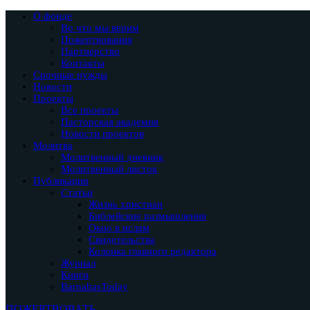
О фонде
Во что мы верим
Пожертвования
Партнерство
Контакты
Срочные нужды
Новости
Проекты
Все проекты
Пасторская академия
Новости проектов
Молитва
Молитвенный дневник
Молитвенный листок
Публикации
Статьи
Жизнь христиан
Библейские размышления
Окно в ислам
Свидетельства
Колонка главного редактора
Журнал
Книги
BarnabasToday
ПОЖЕРТВОВАТЬ