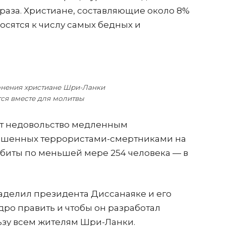
 раза. Христиане, составляющие около 8%
осятся к числу самых бедных и
онения христиане Шри-Ланки
ся вместе для молитвы
т недовольство медленным
ершенных террористами-смертниками на
 убиты по меньшей мере 254 человека — в
наделил президента Диссанаяке и его
ро править и чтобы он разработал
ьзу всем жителям Шри-Ланки.