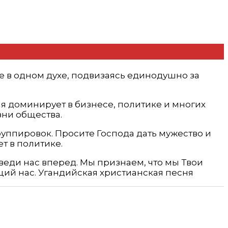
те в одном духе, подвизаясь единодушно за
я доминирует в бизнесе, политике и многих
зни общества.
ппировок. Просите Господа дать мужество и
т в политике.
и веди нас вперед. Мы признаем, что мы Твои
щий нас. Угандийская христианская песня