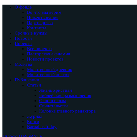
О фонде
Во что мы верим
Пожертвования
Партнерство
Контакты
Срочные нужды
Новости
Проекты
Все проекты
Пасторская академия
Новости проектов
Молитва
Молитвенный дневник
Молитвенный листок
Публикации
Статьи
Жизнь христиан
Библейские размышления
Окно в ислам
Свидетельства
Колонка главного редактора
Журнал
Книги
BarnabasToday
ПОЖЕРТВОВАТЬ