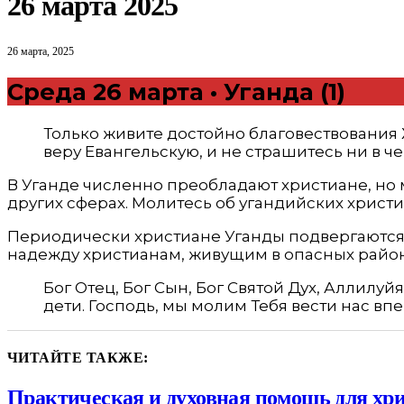
26 марта 2025
26 марта, 2025
Среда 26 марта • Уганда (1)
Только живите достойно благовествования Х
веру Евангельскую, и не страшитесь ни в ч
В Уганде численно преобладают христиане, но 
других сферах. Молитесь об угандийских христи
Периодически христиане Уганды подвергаются 
надежду христианам, живущим в опасных районах,
Бог Отец, Бог Сын, Бог Святой Дух, Аллилуй
дети. Господь, мы молим Тебя вести нас в
ЧИТАЙТЕ ТАКЖЕ:
Практическая и духовная помощь для хр