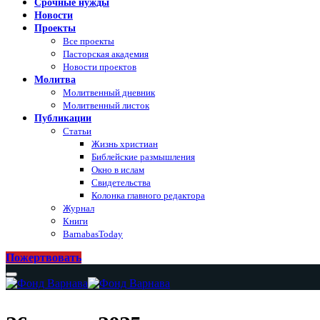
Срочные нужды
Новости
Проекты
Все проекты
Пасторская академия
Новости проектов
Молитва
Молитвенный дневник
Молитвенный листок
Публикации
Статьи
Жизнь христиан
Библейские размышления
Окно в ислам
Свидетельства
Колонка главного редактора
Журнал
Книги
BarnabasToday
Пожертвовать