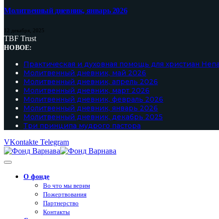
Молитвенный дневник, январь 2026
12 декабря, 2025
TBF Trust
НОВОЕ:
Практическая и духовная помощь для христиан Неп
Молитвенный дневник, май 2026
Молитвенный дневник, апрель 2026
Молитвенный дневник, март 2026
Молитвенный дневник, февраль 2026
Молитвенный дневник, январь 2026
Молитвенный дневник, декабрь 2025
Три принципа мудрого пастора
VKontakte
Telegram
О фонде
Во что мы верим
Пожертвования
Партнерство
Контакты