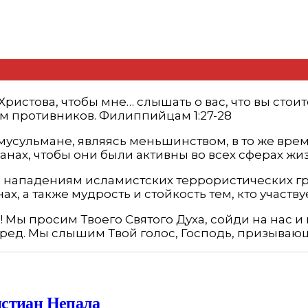
ристова, чтобы мне… слышать о вас, что вы стои
ем противников. Филиппийцам 1:27-28
мусульмане, являясь меньшинством, в то же врем
анах, чтобы они были активны во всех сферах жи
нападениям исламистских террористических гру
 а также мудрость и стойкость тем, кто участвуе
я! Мы просим Твоего Святого Духа, сойди на нас 
перед. Мы слышим Твой голос, Господь, призываю
истиан Непала